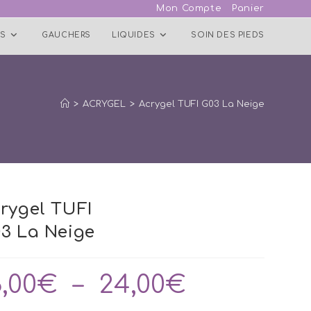
Mon Compte
Panier
S
GAUCHERS
LIQUIDES
SOIN DES PIEDS
>
ACRYGEL
>
Acrygel TUFI G03 La Neige
rygel TUFI
3 La Neige
3,00
€
–
24,00
€
Plage
de
prix :
13,00€