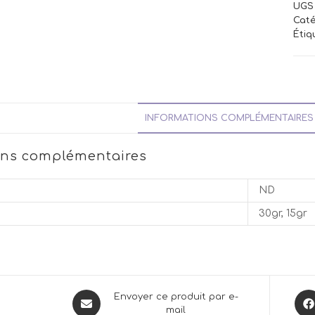
UGS 
Caté
Étiq
INFORMATIONS COMPLÉMENTAIRES
ons complémentaires
ND
30gr, 15gr
Opens
Ope
Envoyer ce produit par e-
mail
in
in