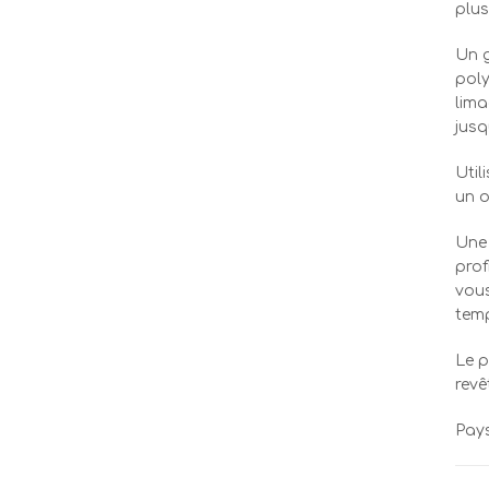
plus
Un g
poly
lima
jusq
Util
un o
Une 
prof
vous
tem
Le p
revê
Pays