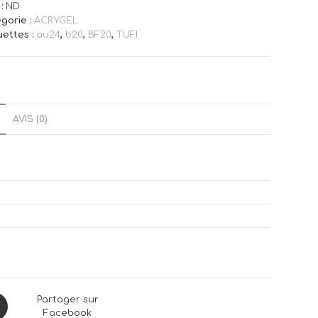
:
ND
gorie :
ACRYGEL
uettes :
au24
,
b20
,
BF20
,
TUFI
AVIS (0)
ns
Partager sur
Facebook