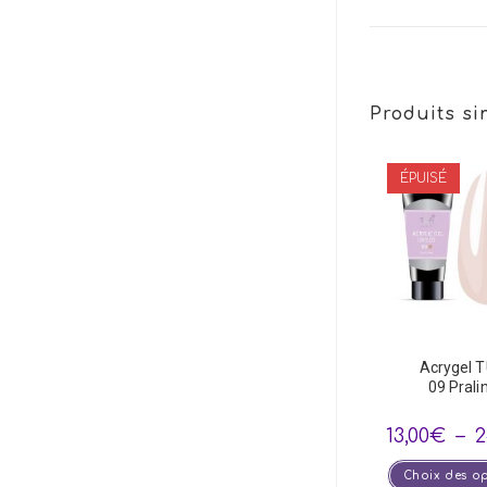
Produits si
ÉPUISÉ
Acrygel T
09 Prali
13,00
€
–
2
Choix des o