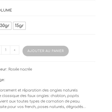
à
24,00€
OLUME
30gr
15gr
tité
+
AJOUTER AU PANIER
gel
I
eur:
Rosée nacrée
ge:
ge
orcement et réparation des ongles naturels
 classique des faux ongles: chablon, popits
ient aux toutes types de carnation de peau.
aite pour vos french, poses naturels, dégradés…