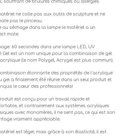
s, souffrant de brûlures chimiques ou allergies.
atériel ne colle pas aux outils de sculpture et ne
ate pas le pinceau.
e au séchage dans la lampe le matériel a un
ect mate.
hage: 60 secondes dans une lampe LED, UV
l Gel est un nom unique pour la combinaison de gel
’acrylique (le nom Polygel, Acrygel est plus commun).
ombinaison étonnante des propriétés de l’acrylique
u gel a finalement été réunie dans un seul produit et
nquis le cœur des professionnels!
roduit est conçu pour un travail rapide et
ortable, et contrairement aux systèmes acryliques
siques avec monomères, il ne sent pas, ce qui est son
tage vraiment appréciable.
atériel est léger, mais grâce à son élasticité, il est