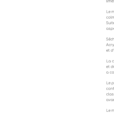
limé
Le m
colm
Suit
asp
Séc
Acry
et d
La c
et d
a co
Le p
conf
clas
avan
Le m