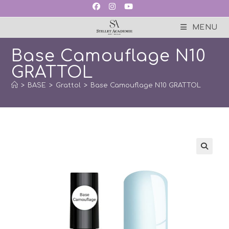
Skip
to
content
MENU
Base Camouflage N10
GRATTOL
>
BASE
>
Grattol
>
Base Camouflage N10 GRATTOL