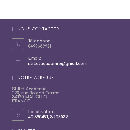
NOUS CONTACTER
Téléphone :
0499639921
Email:
S’ouvre
stilletacademie@gmail.com
dans
votre
NOTRE ADRESSE
application
Stillet Academie
220, rue Roland Garros
34130 MAUGUIO
FRANCE
Localisation:
43.590491, 3.938032
S’ouvre
dans
un