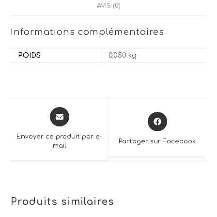
AVIS (0)
Informations complémentaires
POIDS
0,050 kg
Opens
Opens
in
in
a
a
Envoyer ce produit par e-
Partager sur Facebook
new
mail
new
window
window
Produits similaires