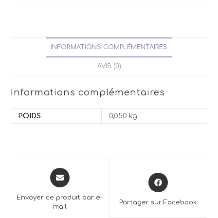
INFORMATIONS COMPLÉMENTAIRES
AVIS (0)
Informations complémentaires
POIDS
0,050 kg
Opens
Opens
in
in
a
a
Envoyer ce produit par e-
Partager sur Facebook
new
mail
new
window