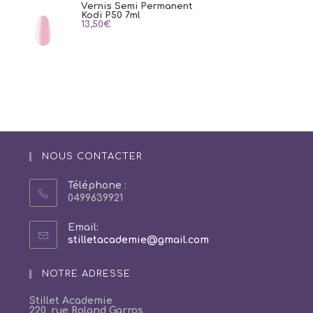
Vernis Semi Permanent
Kodi P50 7ml
13,50
€
NOUS CONTACTER
Téléphone :
0499639921
Email:
S’ouvre
stilletacademie@gmail.com
dans
votre
NOTRE ADRESSE
application
Stillet Academie
220, rue Roland Garros