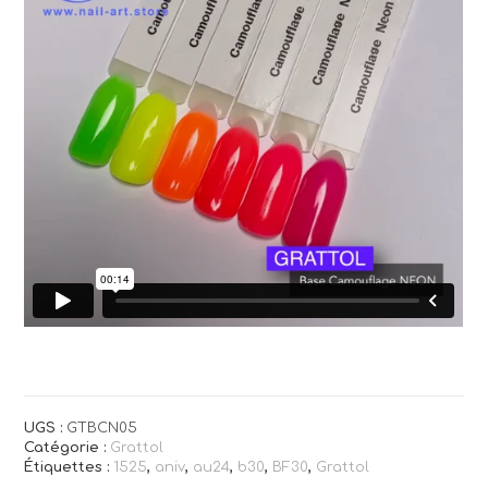
UGS :
GTBCN05
Catégorie :
Grattol
Étiquettes :
1525
,
aniv
,
au24
,
b30
,
BF30
,
Grattol