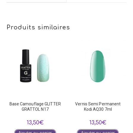
window
Produits similaires
Base Camouflage GLITTER
Vernis Semi Permanent
GRATTOL N17
Kodi AQ30 7ml
13,50
€
13,50
€