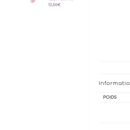
13,50
€
Informati
POIDS