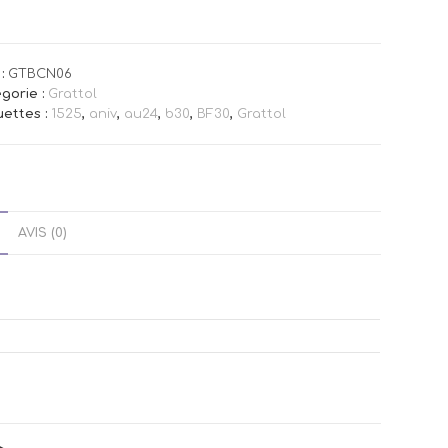
:
GTBCN06
gorie :
Grattol
uettes :
1525
,
aniv
,
au24
,
b30
,
BF30
,
Grattol
AVIS (0)