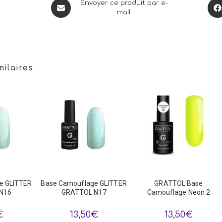
Opens
Ope
Envoyer ce produit par e-
mail
in
in
a
a
new
new
window
win
milaires
e GLITTER
Base Camouflage GLITTER
GRATTOL Base
N16
GRATTOL N17
Camouflage Neon 2
€
13,50
€
13,50
€