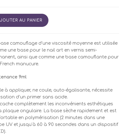
tité
JOUTER AU PANIER
TTOL
e
ase camouflage d’une viscosité moyenne est utilisée
ouflage
e une base pour le nail art en vernis semi-
n
manent, ainsi que comme une base camouflante pour
French manucure.
tenance 9ml
le à appliquer, ne coule, auto-égalisante, nécessite
ilisation d’un primer sans acide.
 cache complètement les inconvénients esthétiques
a plaque ongulaire. La base sèche rapidement et est
ortable en polymérisation (2 minutes dans une
e UV et jusqu’à 60 à 90 secondes dans un dispositif
D).