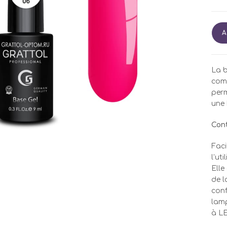
quan
A
de
GRA
Bas
La b
Cam
comm
Neo
per
6
une 
Con
Faci
l’ut
Elle
de l
conf
lamp
à LE