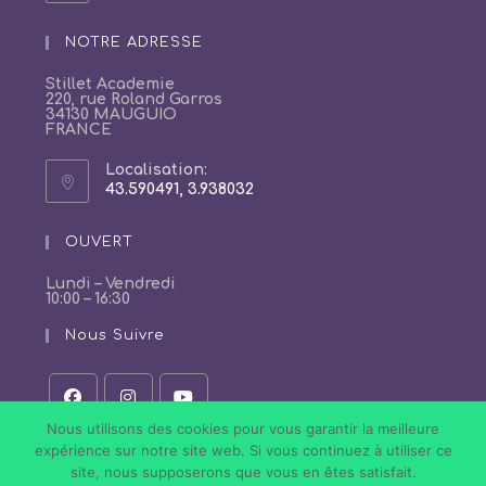
dans
votre
NOTRE ADRESSE
application
Stillet Academie
220, rue Roland Garros
34130 MAUGUIO
FRANCE
Localisation:
43.590491, 3.938032
S’ouvre
dans
un
OUVERT
nouvel
onglet
Lundi – Vendredi
10:00 – 16:30
Nous Suivre
S’ouvre
S’ouvre
S’ouvre
Nous utilisons des cookies pour vous garantir la meilleure
dans
dans
dans
expérience sur notre site web. Si vous continuez à utiliser ce
un
un
un
site, nous supposerons que vous en êtes satisfait.
nouvel
nouvel
nouvel