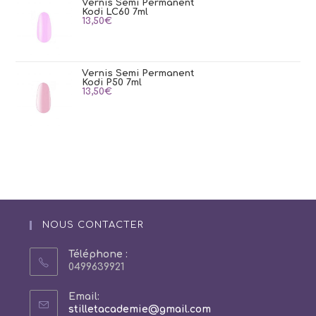
Vernis Semi Permanent
Kodi LC60 7ml
13,50
€
Vernis Semi Permanent
Kodi P50 7ml
13,50
€
NOUS CONTACTER
Téléphone :
0499639921
Email:
S’ouvre
stilletacademie@gmail.com