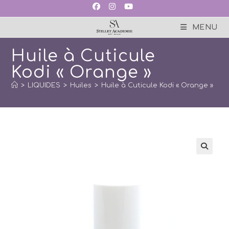
Skip
to
content
MENU
Huile à Cuticule
Kodi « Orange »
>
LIQUIDES
>
Huiles
>
Huile à Cuticule Kodi « Orange »