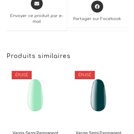
Opens
Opens
in
in
a
a
Envoyer ce produit par e-
Partager sur Facebook
new
mail
new
window
window
Produits similaires
ÉPUISÉ
ÉPUISÉ
Vernis Semi Permanent
Vernis Semi Permanent