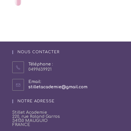
NOUS CONTACTER
Téléphone :
0499639921
Email:
S’ouvre
stilletacademie@gmail.com
dans
votre
NOTRE ADRESSE
application
Stillet Academie
220, rue Roland Garros
34130 MAUGUIO
FRANCE