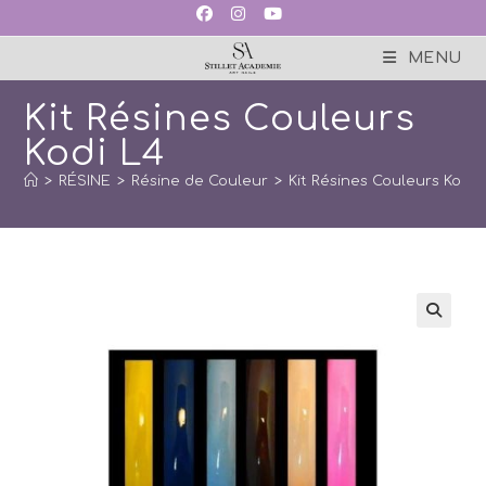
Skip
to
content
MENU
Kit Résines Couleurs
Kodi L4
>
RÉSINE
>
Résine de Couleur
>
Kit Résines Couleurs Kodi 