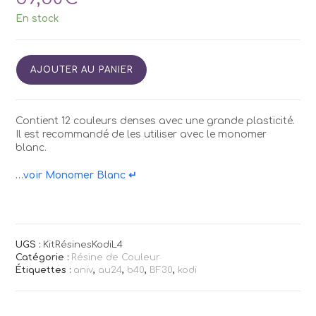
En stock
quantité
AJOUTER AU PANIER
de
Kit
Résines
Couleurs
Contient 12 couleurs denses avec une grande plasticité.
Kodi
Il est recommandé de les utiliser avec le monomer
L4
blanc.
…voir Monomer Blanc ↵
UGS :
KitRésinesKodiL4
Catégorie :
Résine de Couleur
Étiquettes :
aniv
,
au24
,
b40
,
BF30
,
kodi