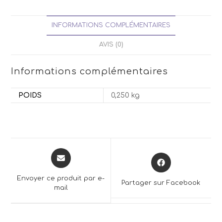
INFORMATIONS COMPLÉMENTAIRES
AVIS (0)
Informations complémentaires
POIDS
0,250 kg
Opens
Opens
in
in
a
a
Envoyer ce produit par e-
Partager sur Facebook
new
mail
new
window
window