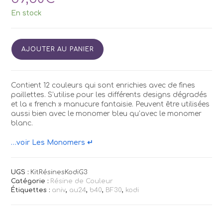
En stock
quantité
AJOUTER AU PANIER
de
Kit
Résines
Couleurs
Contient 12 couleurs qui sont enrichies avec de fines
Kodi
paillettes. S’utilise pour les différents designs dégradés
G3
et la « french » manucure fantaisie. Peuvent être utilisées
aussi bien avec le monomer bleu qu’avec le monomer
blanc.
…voir Les Monomers ↵
UGS :
KitRésinesKodiG3
Catégorie :
Résine de Couleur
Étiquettes :
aniv
,
au24
,
b40
,
BF30
,
kodi