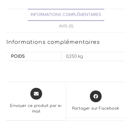
INFORMATIONS COMPLÉMENTAIRES
AVIS (0)
Informations complémentaires
POIDS
0,250 kg
Opens
Opens
in
in
a
a
Envoyer ce produit par e-
Partager sur Facebook
new
mail
new
window
window