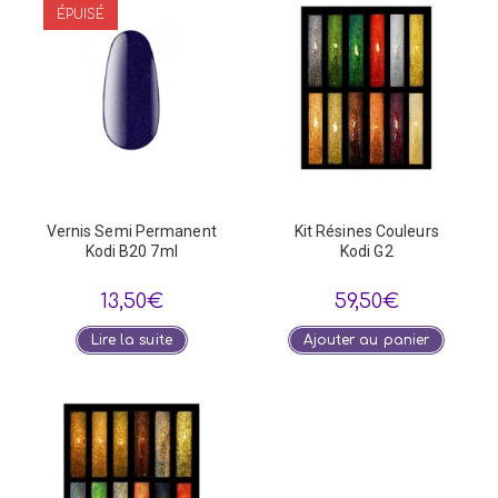
ÉPUISÉ
Vernis Semi Permanent
Kit Résines Couleurs
Kodi B20 7ml
Kodi G2
13,50
€
59,50
€
Lire la suite
Ajouter au panier