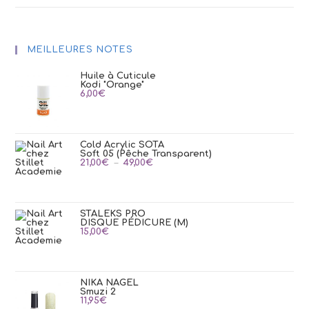
MEILLEURES NOTES
Huile à Cuticule
Kodi "Orange"
6,00
€
Cold Acrylic SOTA
Soft 05 (Pêche Transparent)
Plage
21,00
€
–
49,00
€
de
prix :
21,00€
à
49,00€
STALEKS PRO
DISQUE PÉDICURE (M)
15,00
€
NIKA NAGEL
Smuzi 2
11,95
€