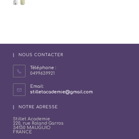
NOUS CONTACTER
Téléphone :
0499639921
Email:
S’ouvre
stilletacademie@gmail.com
dans
votre
NOTRE ADRESSE
application
Stillet Academie
220, rue Roland Garros
34130 MAUGUIO
FRANCE