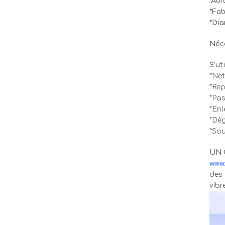
*Abr
*Fab
*Dia
Néce
S’ut
*Net
*Rep
*Pas
*Enl
*Dég
*Sou
UN 
www.
des 
vibr