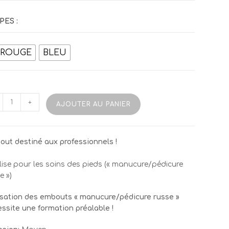
PES :
ROUGE
BLEU
tité
+
AJOUTER AU PANIER
ses
ut destiné aux professionnels !
itionnelle
ilise pour les soins des pieds (« manucure/pédicure
e »)
isation des embouts « manucure/pédicure russe »
ssite une formation préalable !