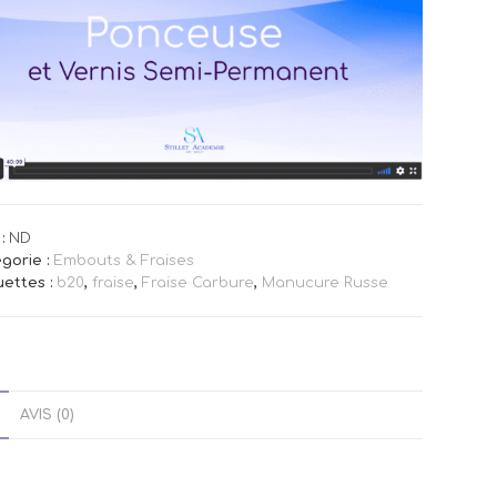
:
ND
gorie :
Embouts & Fraises
uettes :
b20
,
fraise
,
Fraise Carbure
,
Manucure Russe
AVIS (0)