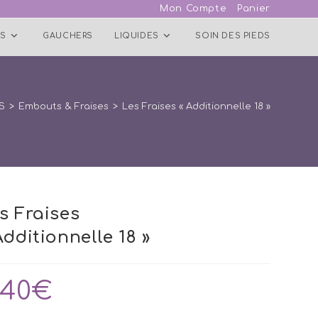
Mon Compte
Panier
S
GAUCHERS
LIQUIDES
SOIN DES PIEDS
S
>
Embouts & Fraises
>
Les Fraises « Additionnelle 18 »
s Fraises
Additionnelle 18 »
,40
€