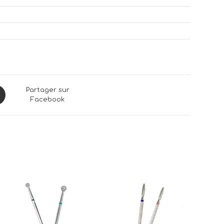
ns
Partager sur
Facebook
dow