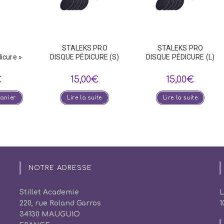
STALEKS PRO
STALEKS PRO
icure »
DISQUE PÉDICURE (S)
DISQUE PÉDICURE (L)
€
15,00
€
15,00
€
panier
Lire la suite
Lire la suite
NOTRE ADRESSE
Stillet Academie
L
220, rue Roland Garros
1
34130 MAUGUIO