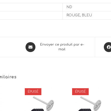
ND
ROUGE, BLEU
Opens
Ope
Envoyer ce produit par e-
mail
in
in
a
a
new
new
window
win
milaires
ÉPUISÉ
ÉPUISÉ