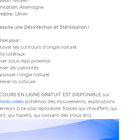
asion:
Moyen
rication:
Allemagne
mètre:
1,8mm
ssite une Désinfection et Stérilisation !
ilise pour:
toyer les contours d’ongle naturel
lis latéraux
ser sous repli proximal
ever les callosités
raisser l’ongle naturel
lever la cuticule
COURS EN LIGNE GRATUIT EST DISPONIBLE
sur
nails.video
(schémas des mouvements, explications
erreurs à ne pas reproduire: fraises qui chauffent, qui
ent, qui tapent, qui laissent des trous etc)