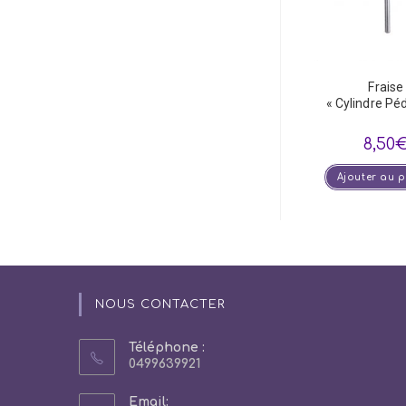
Fraise
« Cylindre Péd
8,50
Ajouter au 
NOUS CONTACTER
Téléphone :
0499639921
Email: