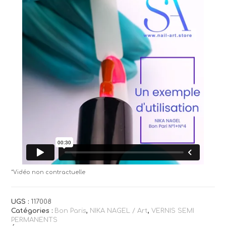
*Vidéo non contractuelle
UGS :
117008
Catégories :
Bon Paris
,
NIKA NAGEL / Art
,
VERNIS SEMI
PERMANENTS