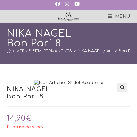
Skip
to
content
MENU
NIKA NAGEL
Bon Pari 8
>
VERNIS SEMI PERMANENTS
>
NIKA NAGEL / Art
>
Bon Pari
NIKA NAGEL
Bon Pari 8
14,90
€
Rupture de stock