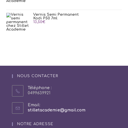
Vernis Semi Permanent
Kodi P50 7ml
13,50
€
NOUS CONTACTER
Téléphone :
0499639921
Email:
S’ouvre
stilletacademie@gmail.com
dans
votre
NOTRE ADRESSE
application