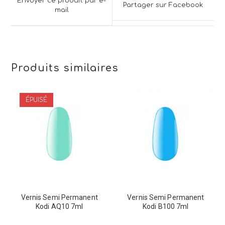
a
Envoyer ce produit par e-
Partager sur Facebook
new
mail
new
window
window
Produits similaires
ÉPUISÉ
Vernis Semi Permanent
Vernis Semi Permanent
Kodi AQ10 7ml
Kodi B100 7ml