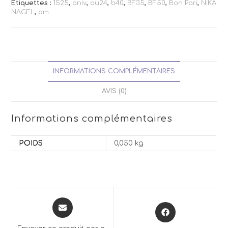
Étiquettes :
1525
,
aniv
,
au24
,
b40
,
BF35
,
BF50
,
Bon Pari
,
NiKA
NAGEL
,
pm
INFORMATIONS COMPLÉMENTAIRES
AVIS (0)
Informations complémentaires
POIDS
0,050 kg
Opens
Opens
in
in
a