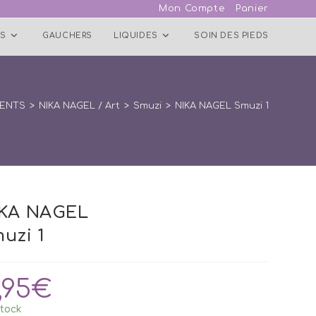
Mon Compte
Panier
S
GAUCHERS
LIQUIDES
SOIN DES PIEDS
NENTS
>
NIKA NAGEL / Art
>
Smuzi
>
NIKA NAGEL Smuzi 1
IKA NAGEL
uzi 1
,95
€
tock