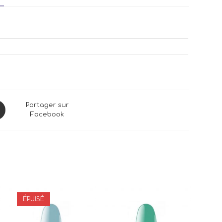
ns
Partager sur
Facebook
dow
ÉPUISÉ