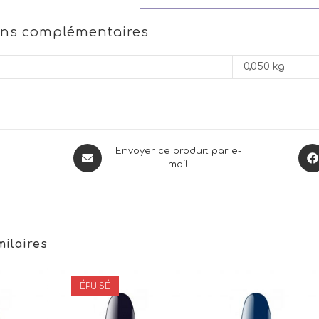
ons complémentaires
0,050 kg
Opens
Ope
Envoyer ce produit par e-
mail
in
in
a
a
new
new
window
win
milaires
ÉPUISÉ