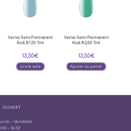
Vernis Semi Permanent
Vernis Semi Permanent
Kodi B120 7ml
Kodi AQ30 7ml
13,50
€
13,50
€
Lire la suite
Ajouter au panier
OUVERT
undi – Vendredi
0:00 – 16:30