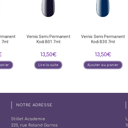
ermanent
Vernis Semi Permanent
Vernis Semi Permanent
 7ml
Kodi B01 7ml
Kodi B30 7ml
€
13,50
€
13,50
€
panier
Lire la suite
Ajouter au panier
NOTRE ADRESSE
Stillet Academie
L
220, rue Roland Garros
1