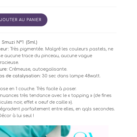
tité
JOUTER AU PANIER
A
EL
Smuzi N°1 (5ml.)
zi
eur:
Très pigmentée. Malgré les couleurs pastels, ne
se aucune trace du pinceau, aucune vague
racieuse.
ure:
Crémeuse, autoegalisante.
s de catalysation:
30 sec dans lampe 48watt.
ose en 1 couche. Très facile à poser.
nuances très tendance avec le « topping » (de fines
cules noir, effet « oeuf de caille »).
égradent parfaitement entre elles, en qqls secondes.
écor à lui seul !