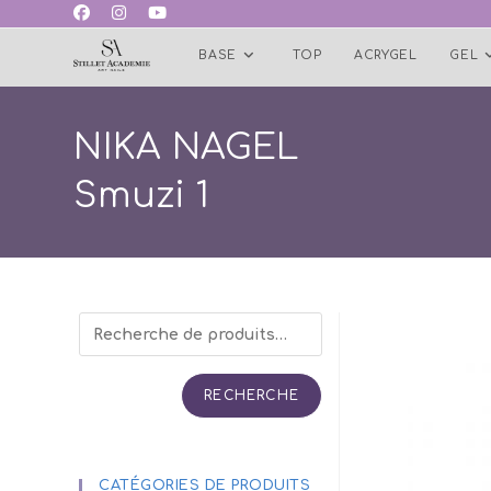
Skip
to
BASE
TOP
ACRYGEL
GEL
content
NIKA NAGEL
Smuzi 1
RECHERCHE
CATÉGORIES DE PRODUITS