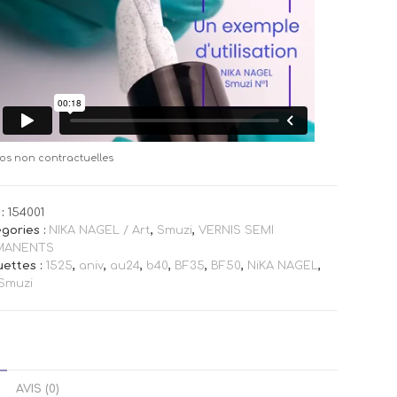
os non contractuelles
:
154001
gories :
NIKA NAGEL / Art
,
Smuzi
,
VERNIS SEMI
MANENTS
uettes :
1525
,
aniv
,
au24
,
b40
,
BF35
,
BF50
,
NiKA NAGEL
,
Smuzi
AVIS (0)