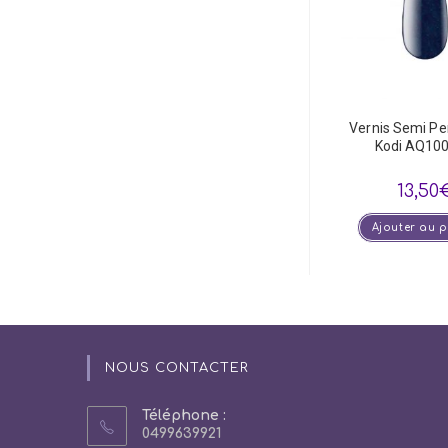
Vernis Semi P
Kodi AQ100
13,50
Ajouter au 
NOUS CONTACTER
Téléphone :
0499639921