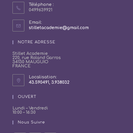
Téléphone :
0499639921
Email:
S’ouvre
stilletacademie@gmail.com
dans
votre
NOTRE ADRESSE
application
Stillet Academie
220, rue Roland Garros
34130 MAUGUIO
FRANCE
Localisation:
43.590491, 3.938032
S’ouvre
dans
un
OUVERT
nouvel
onglet
Lundi – Vendredi
10:00 – 16:30
Nous Suivre