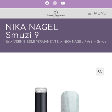
Skip
to
content
MENU
NIKA NAGEL
Smuzi 9
>
VERNIS SEMI PERMANENTS
>
NIKA NAGEL / Art
>
Smuzi
>