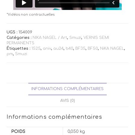
*Vidéos non contractuelles
UGS :
154009
Catégories :
NIKA NAGEL / Art
,
Smuzi
,
VERNIS SEMI
PERMANENTS
Étiquettes :
1525
,
aniv
,
au24
,
b40
,
BF35
,
BF50
,
NiKA NAGEL
,
pm
,
Smuzi
INFORMATIONS COMPLÉMENTAIRES
AVIS (0)
Informations complémentaires
POIDS
0,050 kg