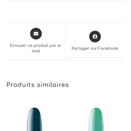
Opens
Opens
in
in
a
a
Envoyer ce produit par e-
Partager sur Facebook
new
mail
new
window
window
Produits similaires