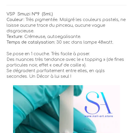
NAGEL
Smuzi
VSP Smuzi N°9 (5ml.)
9
Couleur:
Très pigmentée. Malgré les couleurs pastels, ne
laisse aucune trace du pinceau, aucune vague
disgracieuse.
Texture:
Crémeuse, autoegalisante.
Temps de catalysation:
30 sec dans lampe 48watt.
Se pose en 1 couche. Très facile à poser.
Des nuances très tendance avec le « topping » (de fines
particules noir, effet « oeuf de caille »).
Se dégradent parfaitement entre elles, en qqls
secondes. Un Décor à lui seul !