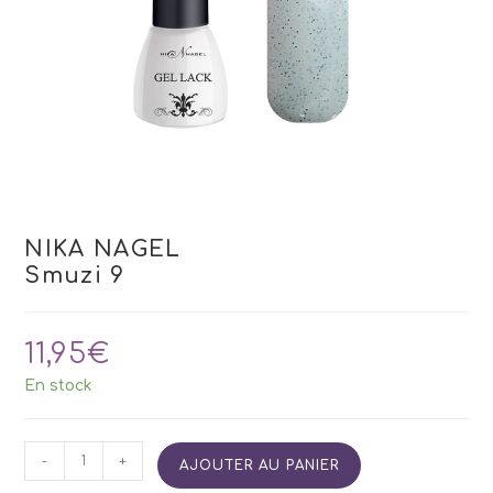
NIKA NAGEL
Smuzi 9
11,95
€
En stock
quantité
-
+
AJOUTER AU PANIER
de
NIKA