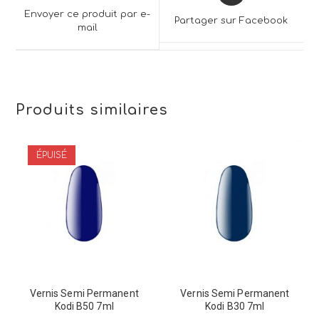
a
a
Envoyer ce produit par e-
Partager sur Facebook
new
mail
new
window
window
Produits similaires
ÉPUISÉ
Vernis Semi Permanent
Vernis Semi Permanent
Kodi B50 7ml
Kodi B30 7ml