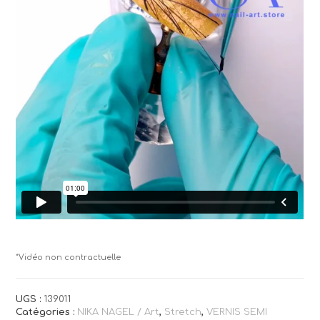
*Vidéo non contractuelle
UGS :
139011
Catégories :
NIKA NAGEL / Art
,
Stretch
,
VERNIS SEMI