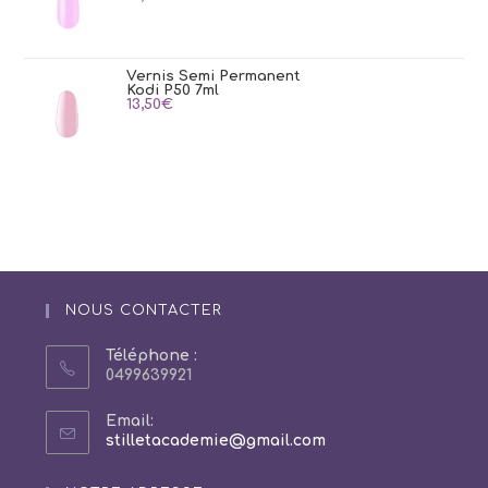
Vernis Semi Permanent
Kodi P50 7ml
13,50
€
NOUS CONTACTER
Téléphone :
0499639921
Email:
S’ouvre
stilletacademie@gmail.com
dans
votre