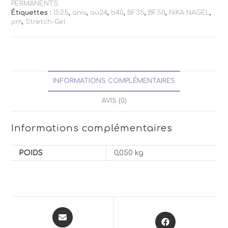
PERMANENTS
Étiquettes :
1525
,
aniv
,
au24
,
b40
,
BF35
,
BF50
,
NiKA NAGEL
,
pm
,
Stretch-Gel
INFORMATIONS COMPLÉMENTAIRES
AVIS (0)
Informations complémentaires
POIDS
0,050 kg
Opens
Opens
in
in