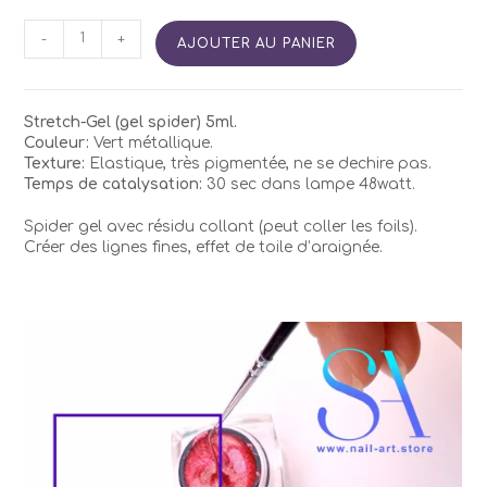
quantité
-
+
AJOUTER AU PANIER
de
NIKA
NAGELStretch-
Gel
Stretch-Gel (gel spider) 5ml.
GREEN
Couleur:
Vert métallique.
Texture:
Elastique, très pigmentée, ne se dechire pas.
Temps de catalysation:
30 sec dans lampe 48watt.
Spider gel avec résidu collant (peut coller les foils).
Créer des lignes fines, effet de toile d’araignée.