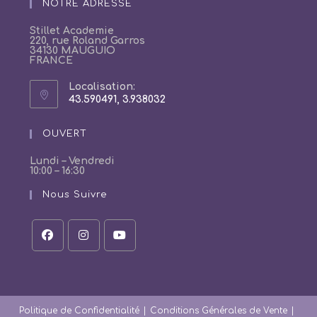
NOTRE ADRESSE
application
Stillet Academie
220, rue Roland Garros
34130 MAUGUIO
FRANCE
Localisation:
43.590491, 3.938032
S’ouvre
dans
un
OUVERT
nouvel
onglet
Lundi – Vendredi
10:00 – 16:30
Nous Suivre
S’ouvre
S’ouvre
S’ouvre
dans
dans
dans
un
un
un
nouvel
nouvel
nouvel
onglet
onglet
onglet
Politique de Confidentialité
Conditions Générales de Vente