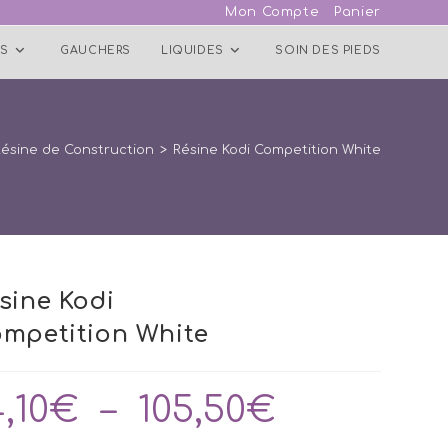
Mon Compte
Panier
S
GAUCHERS
LIQUIDES
SOIN DES PIEDS
Résine de Construction
>
Résine Kodi Competition White
sine Kodi
mpetition White
4,10
€
–
105,50
€
Plage
de
prix :
14,10€