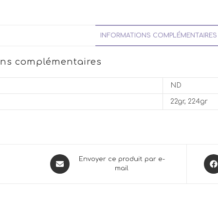
INFORMATIONS COMPLÉMENTAIRES
ons complémentaires
ND
22gr, 224gr
Opens
Ope
Envoyer ce produit par e-
mail
in
in
a
a
new
new
window
win