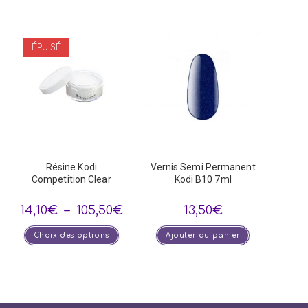
ÉPUISÉ
Résine Kodi
Vernis Semi Permanent
Competition Clear
Kodi B10 7ml
Plage
14,10
€
–
105,50
€
13,50
€
de
prix :
Ce
Choix des options
14,10€
Ajouter au panier
produit
à
a
105,50€
plusieurs
variations.
Les
options
peuvent
être