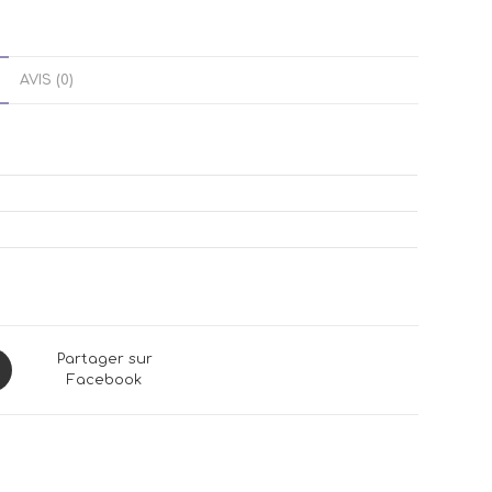
AVIS (0)
ns
Partager sur
Facebook
dow