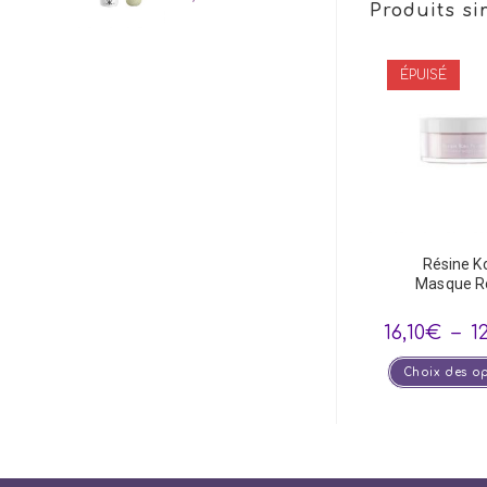
Produits si
ÉPUISÉ
Résine K
Masque R
16,10
€
–
1
Choix des o