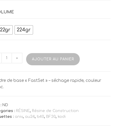
à
105,50€
OLUME
22gr
224gr
tité
+
AJOUTER AU PANIER
ne
re de base « FastSet » – séchage rapide, couleur
etition
c.
e
:
ND
gories :
RÉSINE
,
Résine de Construction
uettes :
aniv
,
au24
,
b40
,
BF30
,
kodi