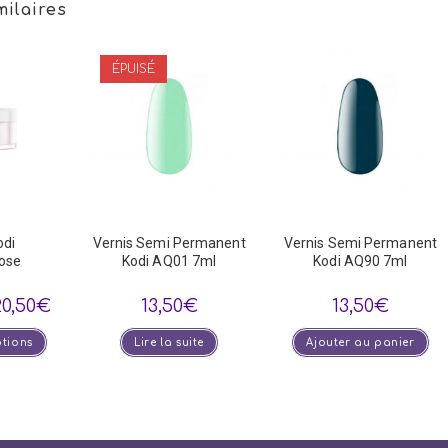
milaires
ÉPUISÉ
odi
Vernis Semi Permanent
Vernis Semi Permanent
ose
Kodi AQ01 7ml
Kodi AQ90 7ml
Plage
20,50
€
13,50
€
13,50
€
de
prix :
Ce
ptions
16,10€
Lire la suite
Ajouter au panier
produit
à
a
120,50€
plusieurs
variations.
Les
options
peuvent
être