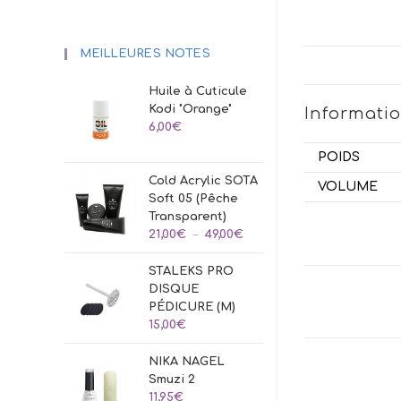
MEILLEURES NOTES
Huile à Cuticule
Kodi "Orange"
Informati
6,00
€
POIDS
Cold Acrylic SOTA
VOLUME
Soft 05 (Pêche
Transparent)
Plage
21,00
€
–
49,00
€
de
STALEKS PRO
prix :
DISQUE
21,00€
PÉDICURE (M)
à
15,00
€
49,00€
NIKA NAGEL
Smuzi 2
11,95
€