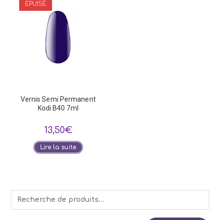
ÉPUISÉ
Les
optio
peuve
être
choisi
sur
la
page
du
produi
Vernis Semi Permanent
Kodi B40 7ml
13,50
€
Lire la suite