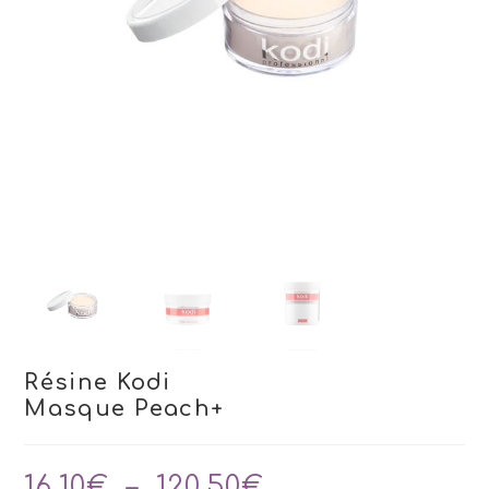
Résine Kodi
Masque Peach+
Plage
16,10
€
–
120,50
€