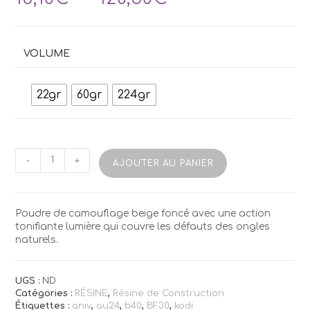
de
prix :
16,10€
à
VOLUME
120,50€
22gr
60gr
224gr
quantité
-
+
AJOUTER AU PANIER
de
Résine
Kodi
Masque
Poudre de camouflage beige foncé avec une action
Peach+
tonifiante lumière qui couvre les défauts des ongles
naturels.
UGS :
ND
Catégories :
RÉSINE
,
Résine de Construction
Étiquettes :
aniv
,
au24
,
b40
,
BF30
,
kodi