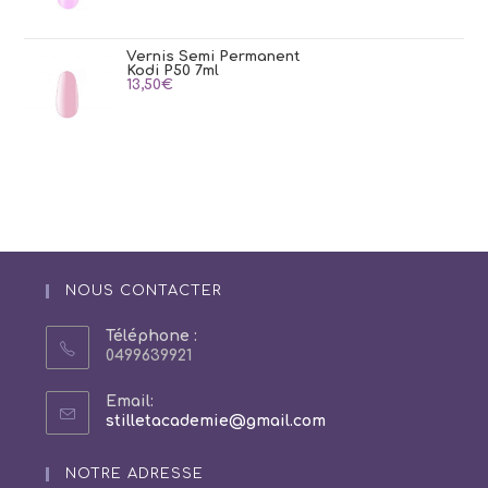
Vernis Semi Permanent
Kodi P50 7ml
13,50
€
NOUS CONTACTER
Téléphone :
0499639921
Email:
S’ouvre
stilletacademie@gmail.com
dans
votre
NOTRE ADRESSE
application