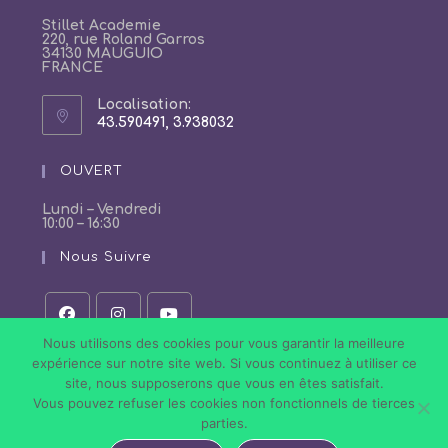
Stillet Academie
220, rue Roland Garros
34130 MAUGUIO
FRANCE
Localisation:
43.590491, 3.938032
S’ouvre
dans
un
OUVERT
nouvel
onglet
Lundi – Vendredi
10:00 – 16:30
Nous Suivre
S’ouvre
S’ouvre
S’ouvre
Nous utilisons des cookies pour vous garantir la meilleure
dans
dans
dans
expérience sur notre site web. Si vous continuez à utiliser ce
un
un
un
site, nous supposerons que vous en êtes satisfait.
nouvel
nouvel
nouvel
onglet
onglet
onglet
Vous pouvez refuser les cookies non fonctionnels de tierces
Politique de Confidentialité
Conditions Générales de Vente
parties.
Mentions légales