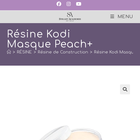
Skip
to
content
MENU
Résine Kodi
Masque Peach+
>
RÉSINE
>
Résine de Construction
>
Résine Kodi Masque 