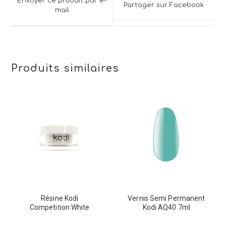
a
Envoyer ce produit par e-
Partager sur Facebook
new
mail
new
window
window
Produits similaires
Résine Kodi
Vernis Semi Permanent
Competition White
Kodi AQ40 7ml