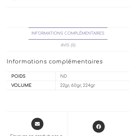
INFORMATIONS COMPLÉMENTAIRES
AVIS (0)
Informations complémentaires
POIDS
ND
VOLUME
22gr, 60gr, 224gr
Opens
Opens
in
in
a