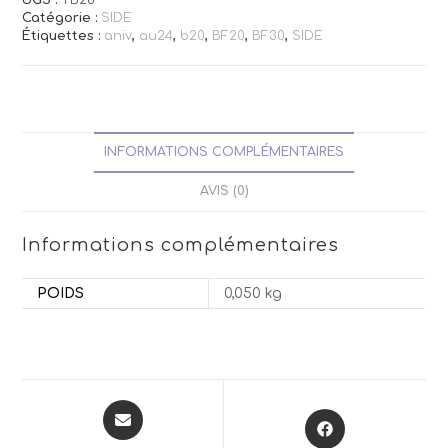
Catégorie :
SIDE
Étiquettes :
aniv
,
au24
,
b20
,
BF20
,
BF30
,
SIDE
INFORMATIONS COMPLÉMENTAIRES
AVIS (0)
Informations complémentaires
POIDS
0,050 kg
Opens
Opens
in
in