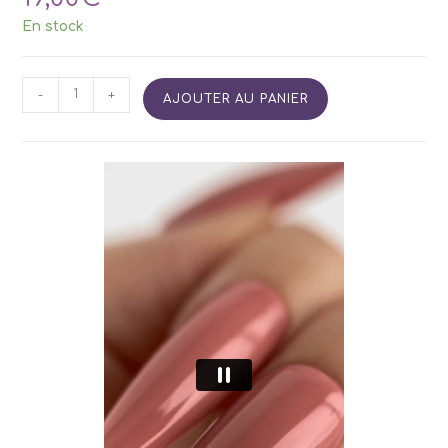
En stock
quantité
-
+
AJOUTER AU PANIER
de
SIDETINT
Base
26