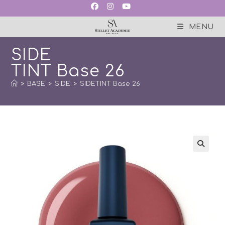
Skip
to
content
MENU
SIDE
TINT Base 26
>
BASE
>
SIDE
>
SIDETINT Base 26