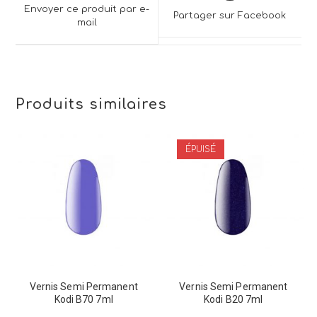
a
a
Envoyer ce produit par e-
Partager sur Facebook
new
mail
new
window
window
Produits similaires
ÉPUISÉ
Vernis Semi Permanent
Vernis Semi Permanent
Kodi B70 7ml
Kodi B20 7ml