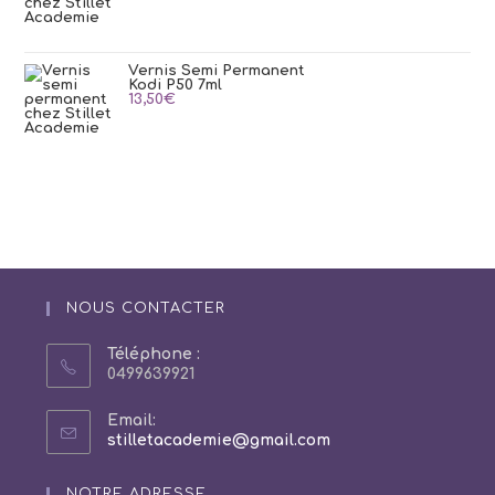
Vernis Semi Permanent
Kodi P50 7ml
13,50
€
NOUS CONTACTER
Téléphone :
0499639921
Email:
S’ouvre
stilletacademie@gmail.com
dans
votre
NOTRE ADRESSE