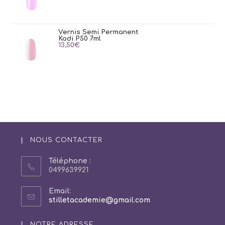
Vernis Semi Permanent
Kodi P50 7ml
13,50
€
NOUS CONTACTER
Téléphone :
0499639921
Email:
S’ouvre
stilletacademie@gmail.com
dans
votre
NOTRE ADRESSE