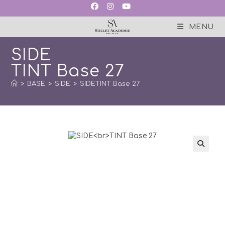
Skip
to
content
MENU
SIDE
TINT Base 27
>
BASE
>
SIDE
>
SIDETINT Base 27