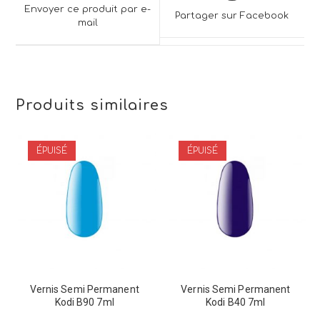
a
a
Envoyer ce produit par e-
Partager sur Facebook
new
mail
new
window
window
Produits similaires
ÉPUISÉ
ÉPUISÉ
Vernis Semi Permanent
Vernis Semi Permanent
Kodi B90 7ml
Kodi B40 7ml