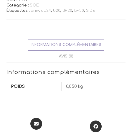
Catégorie :
SIDE
Étiquettes :
aniv
,
au24
,
b20
,
BF20
,
BF30
,
SIDE
INFORMATIONS COMPLÉMENTAIRES
AVIS (0)
Informations complémentaires
POIDS
0,050 kg
Opens
Opens
in
in