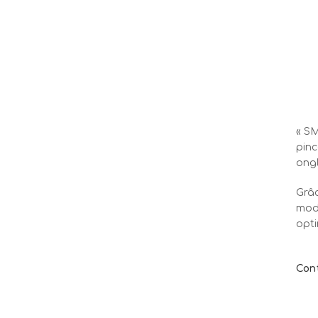
« SM
pinc
ongl
Grâc
mod
opti
Con