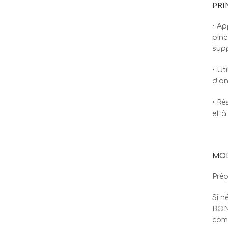
PRI
• Ap
pinc
supp
• Ut
d’on
• Ré
et à
MOD
Prép
Si n
BOND
com