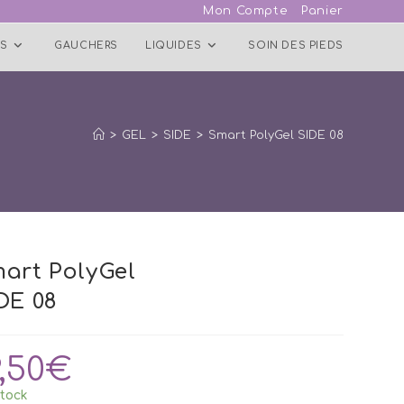
Mon Compte
Panier
S
GAUCHERS
LIQUIDES
SOIN DES PIEDS
>
GEL
>
SIDE
>
Smart PolyGel SIDE 08
art PolyGel
DE 08
9,50
€
tock