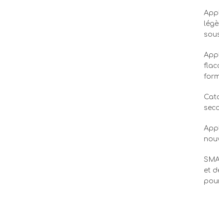
Appl
légè
sou
Appl
flac
form
Cat
sec
Appl
nouv
SMA
et d
pour