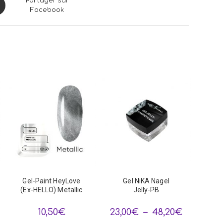
ns
Partager sur
Facebook
dow
Gel-Paint HeyLove
Gel NiKA Nagel
(Ex-HELLO) Metallic
Jelly-PB
age
Plage
10,50
€
23,00
€
–
48,20
€
de