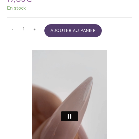
En stock
quantité
-
+
AJOUTER AU PANIER
de
Smart
PolyGel
SIDE
09