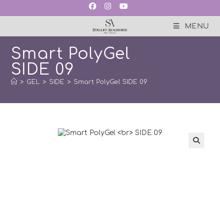
Skip
to
content
MENU
Smart PolyGel
SIDE 09
>
GEL
>
SIDE
>
Smart PolyGel SIDE 09