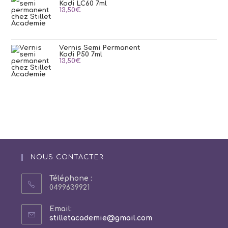
Kodi LC60 7ml
13,50
€
Vernis Semi Permanent
Kodi P50 7ml
13,50
€
NOUS CONTACTER
Téléphone :
0499639921
Email:
S’ouvre
stilletacademie@gmail.com
dans