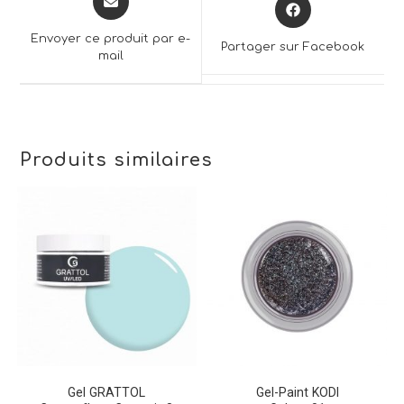
Opens
in
in
a
a
Envoyer ce produit par e-
Partager sur Facebook
new
mail
new
window
window
Produits similaires
Gel GRATTOL
Gel-Paint KODI