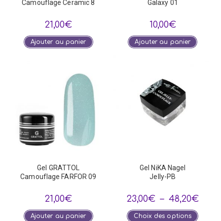
Camouflage Ceramic 8
Galaxy 01
21,00
€
10,00
€
Ajouter au panier
Ajouter au panier
Gel GRATTOL
Gel NiKA Nagel
Camouflage FARFOR 09
Jelly-PB
Plage
21,00
€
23,00
€
–
48,20
€
de
prix :
Ce
Ajouter au panier
Choix des options
23,00
produi