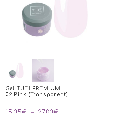
Gel TUFI PREMIUM
02 Pink (Transparent)
Plage
15,05
€
–
27,00
€