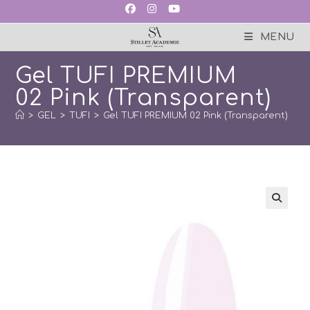
Skip
to
content
MENU
Gel TUFI PREMIUM
02 Pink (Transparent)
>
GEL
>
TUFI
>
Gel TUFI PREMIUM 02 Pink (Transparent)