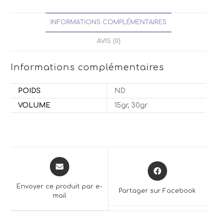
INFORMATIONS COMPLÉMENTAIRES
AVIS (0)
Informations complémentaires
POIDS
ND
VOLUME
15gr, 30gr
Opens
Opens
in
in
a
a
Envoyer ce produit par e-
Partager sur Facebook
new
mail
new
window
window