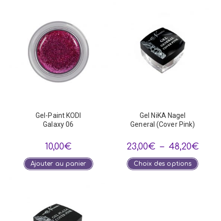
Gel-Paint KODI
Gel NiKA Nagel
Galaxy 06
General (Cover Pink)
Plage
10,00
€
23,00
€
–
48,20
€
de
prix :
Ce
Ajouter au panier
Choix des options
23,00
produi
à
a
48,20
plusie
variat
Les
optio
peuve
être