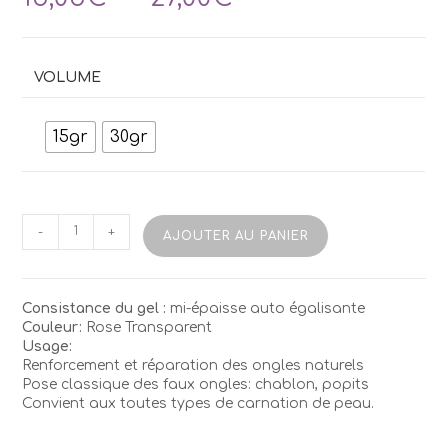
de
prix :
15,05€
à
VOLUME
27,00€
15gr
30gr
quantité
-
+
AJOUTER AU PANIER
de
Gel
TUFI
PREMIUM
Consistance du gel :
mi-épaisse auto égalisante
02
Couleur:
Rose Transparent
Pink
Usage:
(Transparent)
Renforcement et réparation des ongles naturels
Pose classique des faux ongles: chablon, popits
Convient aux toutes types de carnation de peau.