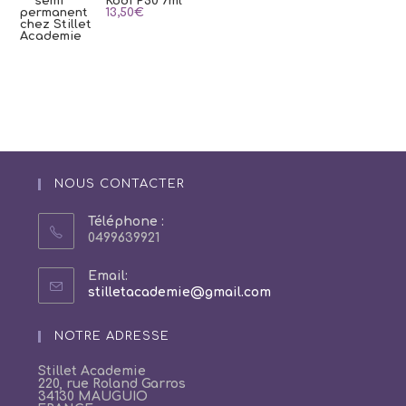
Kodi P50 7ml
13,50
€
NOUS CONTACTER
Téléphone :
0499639921
Email:
S’ouvre
stilletacademie@gmail.com
dans
votre
NOTRE ADRESSE
application
Stillet Academie
220, rue Roland Garros
34130 MAUGUIO