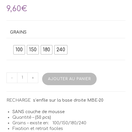
9,60
€
GRAINS
100
150
180
240
quantité
-
+
AJOUTER AU PANIER
de
STALEKS
EXP.20Recharges
Abrasifs
RECHARGE
s’enfile sur la base droite MBE-20
Poche
SANS couche de mousse
Quantité –
(50 pcs)
Grains – existe en: 100/150/180/240
Fixation et retrait faciles