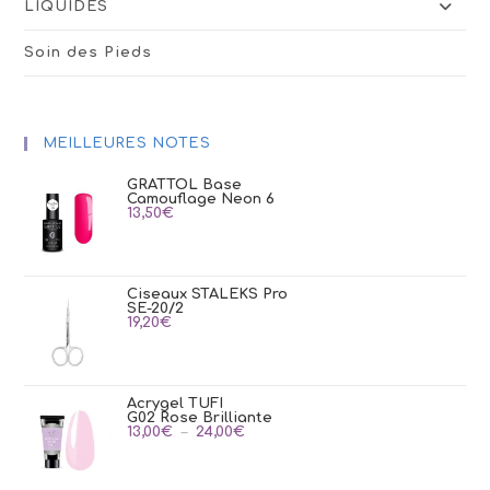
LIQUIDES
Soin des Pieds
MEILLEURES NOTES
GRATTOL Base
Camouflage Neon 6
13,50
€
Ciseaux STALEKS Pro
SE-20/2
19,20
€
Acrygel TUFI
G02 Rose Brilliante
Plage
13,00
€
–
24,00
€
de
prix :
13,00€