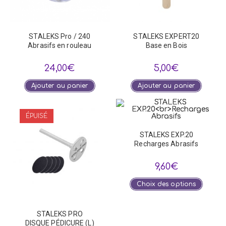
STALEKS Pro / 240
STALEKS EXPERT20
Abrasifs en rouleau
Base en Bois
24,00
€
5,00
€
Ajouter au panier
Ajouter au panier
ÉPUISÉ
STALEKS EXP.20
Recharges Abrasifs
9,60
€
Ce
Choix des options
produi
a
plusie
variat
STALEKS PRO
Les
optio
DISQUE PÉDICURE (L)