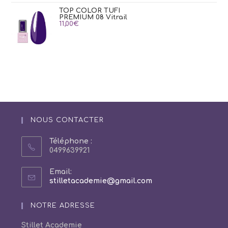
à
24,00€
TOP COLOR TUFI
PREMIUM 08 Vitrail
11,00
€
NOUS CONTACTER
Téléphone :
0499639921
Email:
S’ouvre
stilletacademie@gmail.com
dans
votre
NOTRE ADRESSE
application
Stillet Academie