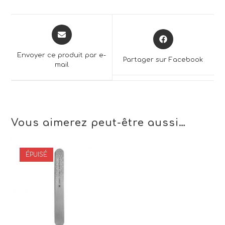
Opens
Opens
in
in
a
a
Envoyer ce produit par e-
Partager sur Facebook
new
mail
new
window
window
Vous aimerez peut-être aussi…
ÉPUISÉ