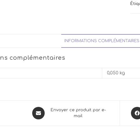
Étiq
INFORMATIONS COMPLÉMENTAIRES
ons complémentaires
0,050 kg
Opens
Ope
Envoyer ce produit par e-
mail
in
in
a
a
new
new
window
win