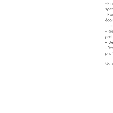
– Fi
spec
– Fo
écai
– Li
– Ré
pro
– Id
– Ré
prof
Vol