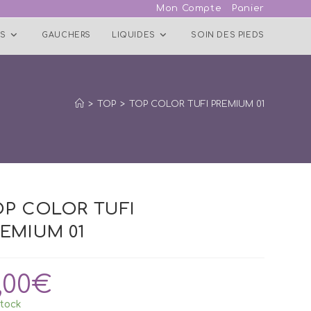
Mon Compte
Panier
S
GAUCHERS
LIQUIDES
SOIN DES PIEDS
>
TOP
>
TOP COLOR TUFI PREMIUM 01
OP COLOR TUFI
EMIUM 01
,00
€
tock