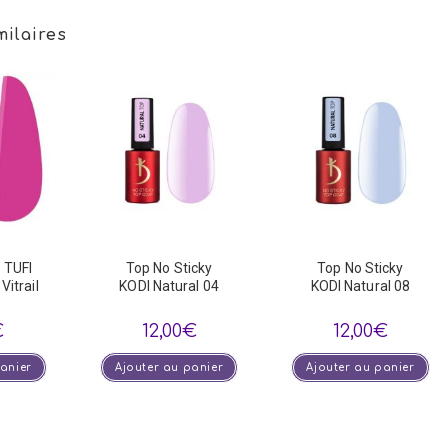
milaires
 TUFI
Top No Sticky
Top No Sticky
itrail
KODI Natural 04
KODI Natural 08
€
12,00
€
12,00
€
panier
Ajouter au panier
Ajouter au panier