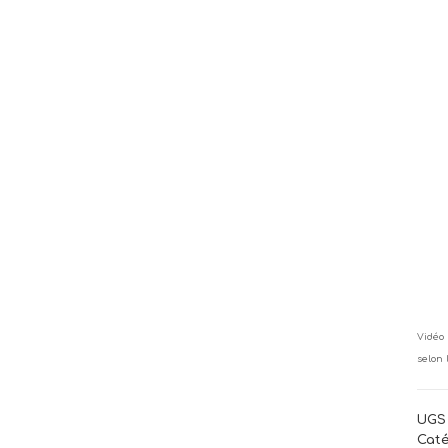
Vidéo 
selon 
UGS 
Caté