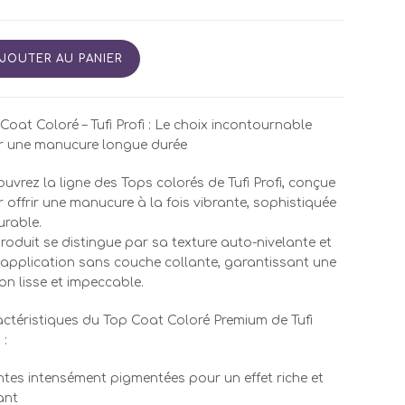
tité
JOUTER AU PANIER
LOR
Coat Coloré – Tufi Profi : Le choix incontournable
I
r une manucure longue durée
MIUM
uvrez la ligne des Tops colorés de Tufi Profi, conçue
 offrir une manucure à la fois vibrante, sophistiquée
urable.
roduit se distingue par sa texture auto-nivelante et
application sans couche collante, garantissant une
tion lisse et impeccable.
ctéristiques du Top Coat Coloré Premium de Tufi
 :
intes intensément pigmentées pour un effet riche et
ant