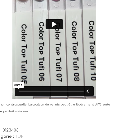
non contractuelle: La couleur de vernis peut être légèrement différente
le produit visionné.
:
0123403
gorie :
TOP