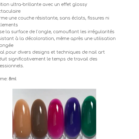
nition ultra-brillante avec un effet glossy
taculaire
rme une couche résistante, sans éclats, fissures ni
llements
sse la surface de l’ongle, camouflant les irrégularités
sistant à la décoloration, même après une utilisation
longée
éal pour divers designs et techniques de nail art
duit significativement le temps de travail des
essionnels.
ume:
8ml