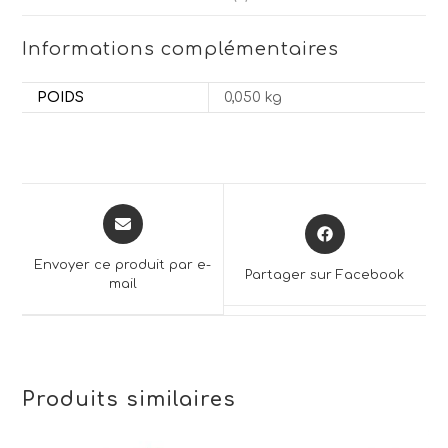
Informations complémentaires
POIDS
0,050 kg
Opens
Opens
in
in
a
a
Envoyer ce produit par e-
Partager sur Facebook
new
mail
new
window
window
Produits similaires