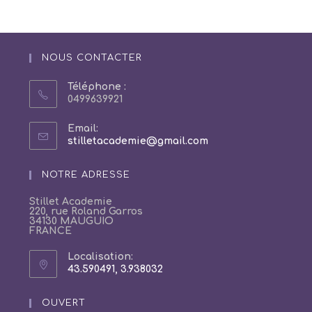
NOUS CONTACTER
Téléphone :
0499639921
Email:
S’ouvre
stilletacademie@gmail.com
dans
votre
NOTRE ADRESSE
application
Stillet Academie
220, rue Roland Garros
34130 MAUGUIO
FRANCE
Localisation:
43.590491, 3.938032
S’ouvre
dans
un
OUVERT
nouvel