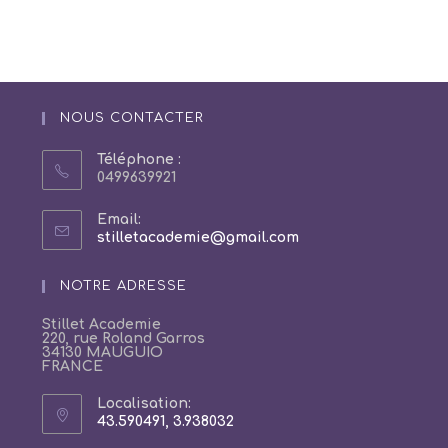
NOUS CONTACTER
Téléphone :
0499639921
Email:
S’ouvre
stilletacademie@gmail.com
dans
votre
NOTRE ADRESSE
application
Stillet Academie
220, rue Roland Garros
34130 MAUGUIO
FRANCE
Localisation:
43.590491, 3.938032
S’ouvre