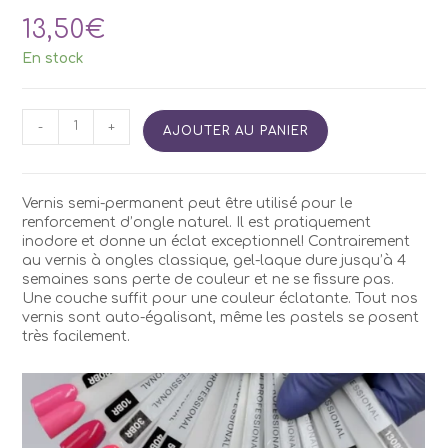
13,50
€
En stock
quantité
-
+
AJOUTER AU PANIER
de
Vernis
Semi
Permanent
Vernis semi-permanent peut être utilisé pour le
Kodi
renforcement d’ongle naturel. Il est pratiquement
BR30
inodore et donne un éclat exceptionnel! Contrairement
7ml
au vernis à ongles classique, gel-laque dure jusqu’à 4
semaines sans perte de couleur et ne se fissure pas.
Une couche suffit pour une couleur éclatante. Tout nos
vernis sont auto-égalisant, même les pastels se posent
très facilement.