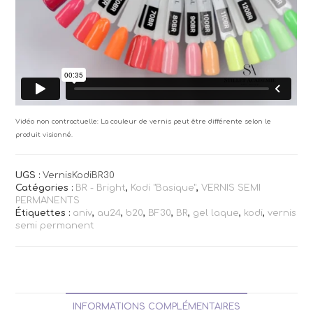
Vidéo non contractuelle: La couleur de vernis peut être différente selon le
produit visionné.
UGS :
VernisKodiBR30
Catégories :
BR - Bright
,
Kodi "Basique"
,
VERNIS SEMI
PERMANENTS
Étiquettes :
aniv
,
au24
,
b20
,
BF30
,
BR
,
gel laque
,
kodi
,
vernis
semi permanent
INFORMATIONS COMPLÉMENTAIRES