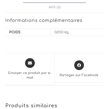
AVIS (0)
Informations complémentaires
POIDS
0,050 kg
Opens
Opens
in
in
a
a
Envoyer ce produit par e-
Partager sur Facebook
new
mail
new
window
window
Produits similaires