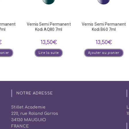
ermanent
Vernis Semi Permanent
Vernis Semi Permanent
7ml
Kodi AQ80 7ml
Kodi B60 7ml
€
13,50
€
13,50
€
panier
Lire la suite
Ajouter au panier
NOTRE ADRESSE
Stillet Academie
L
220, rue Roland Garros
1
34130 MAUGUIO
FRANCE