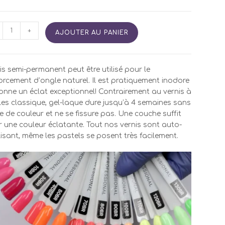
tité
+
AJOUTER AU PANIER
is
i
is semi-permanent peut être utilisé pour le
manent
orcement d’ongle naturel. Il est pratiquement inodore
onne un éclat exceptionnel! Contrairement au vernis à
0
es classique, gel-laque dure jusqu’à 4 semaines sans
e de couleur et ne se fissure pas. Une couche suffit
 une couleur éclatante. Tout nos vernis sont auto-
isant, même les pastels se posent très facilement.