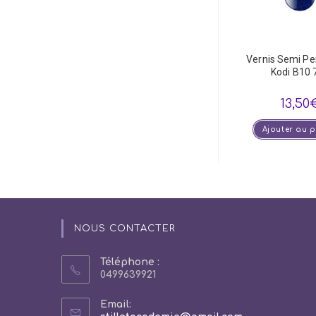
Vernis Semi P
Kodi B10 
13,50
Ajouter au 
NOUS CONTACTER
Téléphone :
0499639921
Email: