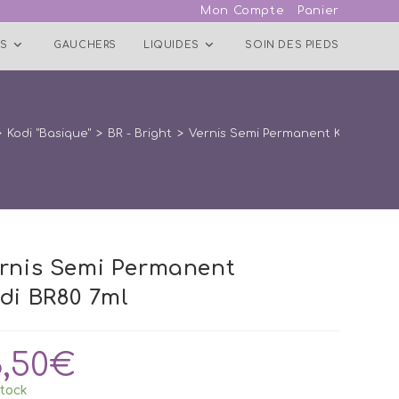
Mon Compte
Panier
S
GAUCHERS
LIQUIDES
SOIN DES PIEDS
>
Kodi "Basique"
>
BR - Bright
>
Vernis Semi Permanent Kodi BR80 
rnis Semi Permanent
di BR80 7ml
3,50
€
tock