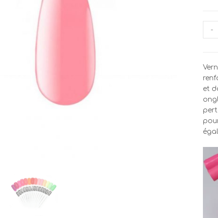
quan
-
de
Vern
Sem
Vern
Per
renf
Kodi
et d
BR8
ongl
7ml
pert
pour
égal