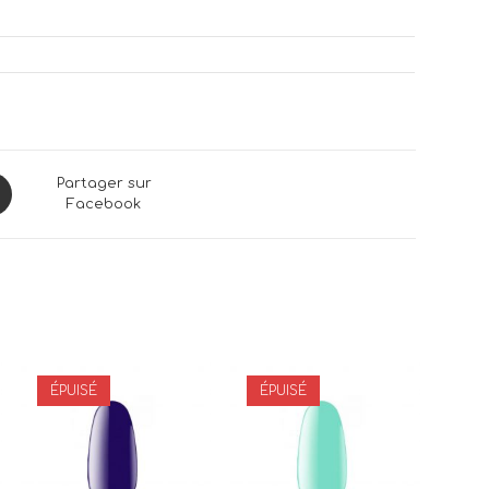
ns
Partager sur
Facebook
dow
ÉPUISÉ
ÉPUISÉ