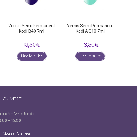
Vernis Semi Permanent
Vernis Semi Permanent
Kodi B40 7ml
Kodi AQ10 7ml
13,50
€
13,50
€
Lire la suite
Lire la suite
OUVERT
undi – Vendredi
0:00 – 16:30
Nous Suivre