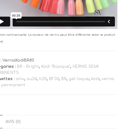
non contractuelle: La couleur de vernis peut être différente selon le produit
né.
:
VernisKodiBR80
gories :
BR - Bright
,
Kodi "Basique"
,
VERNIS SEMI
MANENTS
uettes :
aniv
,
au24
,
b20
,
BF30
,
BR
,
gel laque
,
kodi
,
vernis
i permanent
AVIS (0)