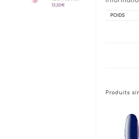
Informati
13,50
€
POIDS
Produits si