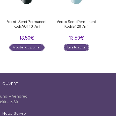
Vernis Semi Permanent
Vernis Semi Permanent
Kodi AQ110 7ml
Kodi B120 7ml
13,50
€
13,50
€
Ajouter au panier
Lire la suite
OUVERT
undi – Vendredi
0:00 – 16:30
Nous Suivre