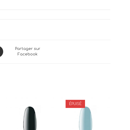
ns
Partager sur
Facebook
dow
ÉPUISÉ