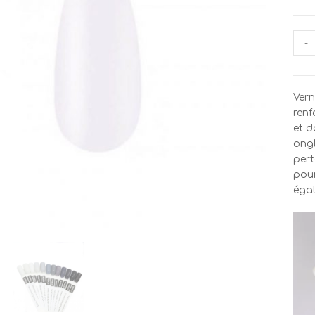
quan
-
de
Vern
Sem
Vern
Per
renf
Kodi
et d
BW1
ongl
7ml
pert
pour
égal