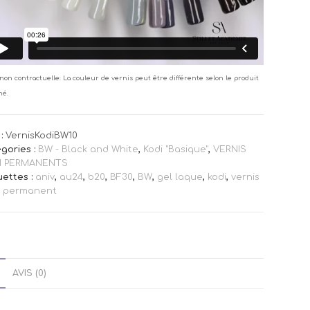
non contractuelle: La couleur de vernis peut être différente selon le produit
né.
:
VernisKodiBW10
gories :
BW - Black and White
,
Kodi "Basique"
,
VERNIS
I PERMANENTS
uettes :
aniv
,
au24
,
b20
,
BF30
,
BW
,
gel laque
,
kodi
,
vernis
i permanent
AVIS (0)