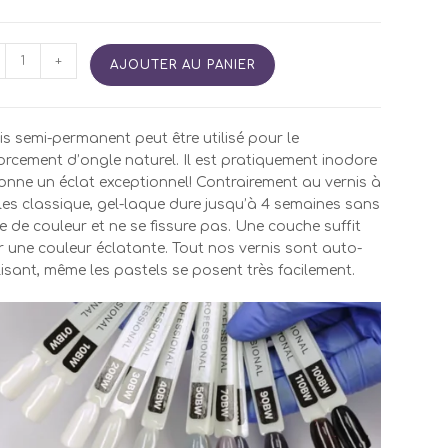
tité
+
AJOUTER AU PANIER
is
i
is semi-permanent peut être utilisé pour le
manent
orcement d’ongle naturel. Il est pratiquement inodore
onne un éclat exceptionnel! Contrairement au vernis à
0
es classique, gel-laque dure jusqu’à 4 semaines sans
e de couleur et ne se fissure pas. Une couche suffit
 une couleur éclatante. Tout nos vernis sont auto-
isant, même les pastels se posent très facilement.