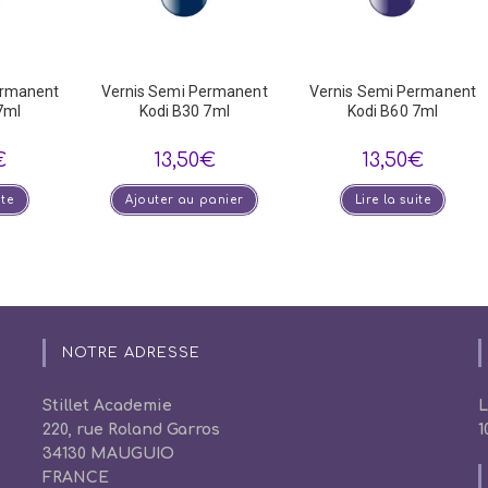
ermanent
Vernis Semi Permanent
Vernis Semi Permanent
7ml
Kodi B30 7ml
Kodi B60 7ml
€
13,50
€
13,50
€
ite
Ajouter au panier
Lire la suite
NOTRE ADRESSE
Stillet Academie
L
220, rue Roland Garros
1
34130 MAUGUIO
FRANCE