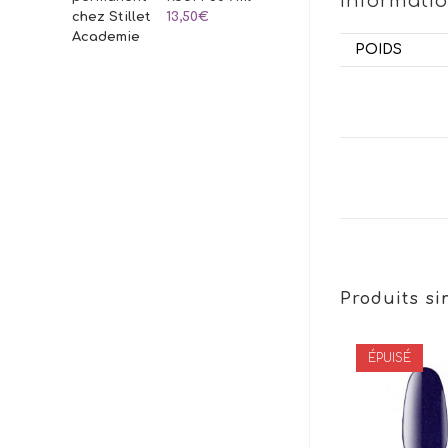
Informati
13,50
€
POIDS
Produits si
ÉPUISÉ