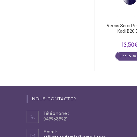
Vernis Semi P
Kodi B20 
13,50
Lire la su
NOUS CONTACTER
Téléphone :
0499639921
Email: