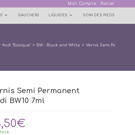
Mon Compte
Panier
S
GAUCHERS
LIQUIDES
SOIN DES PIEDS
>
Kodi "Basique"
>
BW - Black and White
>
Vernis Semi Permanent 
rnis Semi Permanent
di BW10 7ml
3,50
€
tock