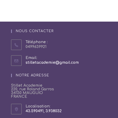
NOUS CONTACTER
Téléphone :
0499639921
Email:
S’ouvre
stilletacademie@gmail.com
dans
votre
NOTRE ADRESSE
application
Stillet Academie
220, rue Roland Garros
34130 MAUGUIO
FRANCE
Localisation:
43.590491, 3.938032
S’ouvre