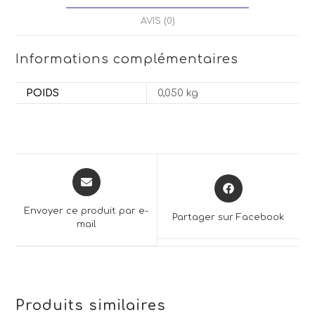
AVIS (0)
Informations complémentaires
POIDS
0,050 kg
Opens
Opens
in
in
a
a
Envoyer ce produit par e-
Partager sur Facebook
new
mail
new
window
window
Produits similaires