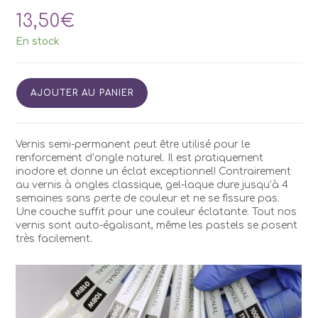
13,50
€
En stock
quantité
AJOUTER AU PANIER
de
Vernis
Semi
Permanent
Vernis semi-permanent peut être utilisé pour le
Kodi
renforcement d’ongle naturel. Il est pratiquement
BW60
inodore et donne un éclat exceptionnel! Contrairement
7ml
au vernis à ongles classique, gel-laque dure jusqu’à 4
semaines sans perte de couleur et ne se fissure pas.
Une couche suffit pour une couleur éclatante. Tout nos
vernis sont auto-égalisant, même les pastels se posent
très facilement.