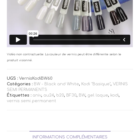
Vidéo non contractuelle: La couleur de vernis peut être différente selon le
produit visionné.
UGS :
VernisKodiBW60
Catégories :
BW - Black and White
,
Kodi "Basique"
,
VERNIS
SEMI PERMANENTS
Étiquettes :
aniv
,
au24
,
b20
,
BF30
,
BW
,
gel laque
,
kodi
,
vernis semi permanent
INFORMATIONS COMPLÉMENTAIRES