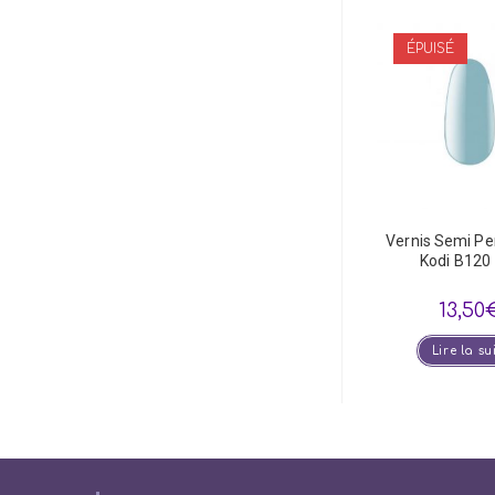
ÉPUISÉ
Vernis Semi P
Kodi B120
13,50
Lire la su