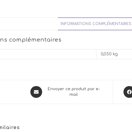
INFORMATIONS COMPLÉMENTAIRES
ons complémentaires
0,050 kg
Opens
Ope
Envoyer ce produit par e-
mail
in
in
a
a
new
new
window
win
milaires