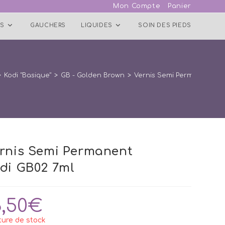
Mon Compte
Panier
S
GAUCHERS
LIQUIDES
SOIN DES PIEDS
>
Kodi "Basique"
>
GB - Golden Brown
>
Vernis Semi Permanent Ko
rnis Semi Permanent
di GB02 7ml
3,50
€
ure de stock