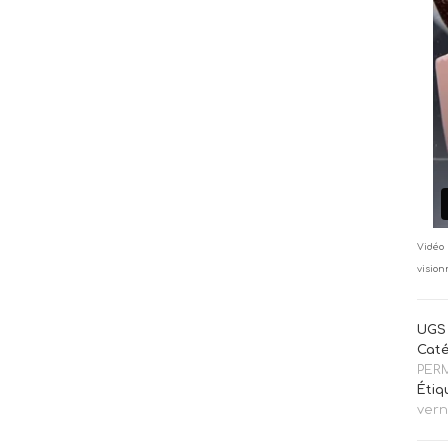
Vidéo 
vision
UGS 
Caté
PER
Étiq
vern