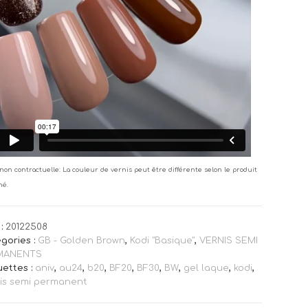
non contractuelle: La couleur de vernis peut être différente selon le produit
né.
:
20122508
gories :
GB - Golden Brown
,
Kodi "Basique"
,
VERNIS SEMI
MANENTS
uettes :
aniv
,
au24
,
b20
,
BF20
,
BF30
,
BW
,
gel laque
,
kodi
,
is semi permanent