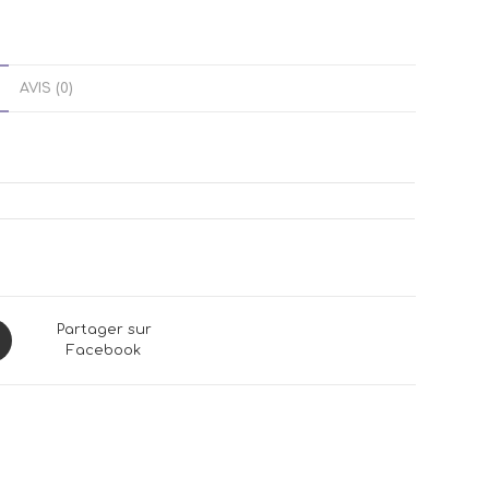
AVIS (0)
ns
Partager sur
Facebook
dow