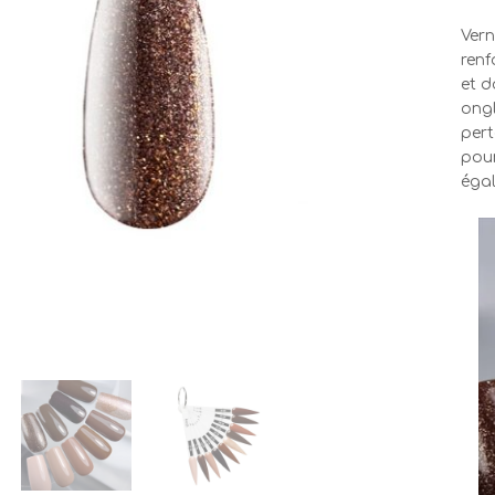
Vern
renf
et d
ongl
pert
pour
égal