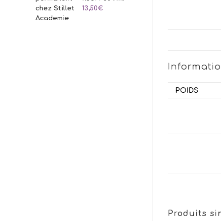
13,50
€
Informati
POIDS
Produits si