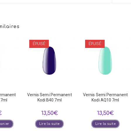
a
a
new
new
window
win
milaires
ÉPUISÉ
ÉPUISÉ
ermanent
Vernis Semi Permanent
Vernis Semi Permanent
 7ml
Kodi B40 7ml
Kodi AQ10 7ml
€
13,50
€
13,50
€
panier
Lire la suite
Lire la suite