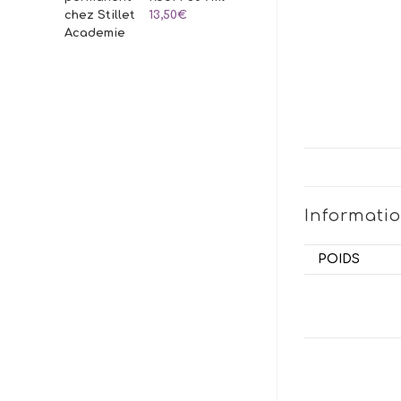
13,50
€
Informati
POIDS