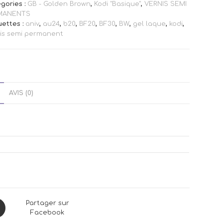
gories :
GB - Golden Brown
,
Kodi "Basique"
,
VERNIS SEMI
MANENTS
uettes :
aniv
,
au24
,
b20
,
BF20
,
BF30
,
BW
,
gel laque
,
kodi
,
is semi permanent
AVIS (0)
ns
Partager sur
Facebook