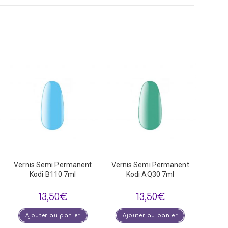
dow
Vernis Semi Permanent
Vernis Semi Permanent
Kodi B110 7ml
Kodi AQ30 7ml
13,50
€
13,50
€
Ajouter au panier
Ajouter au panier