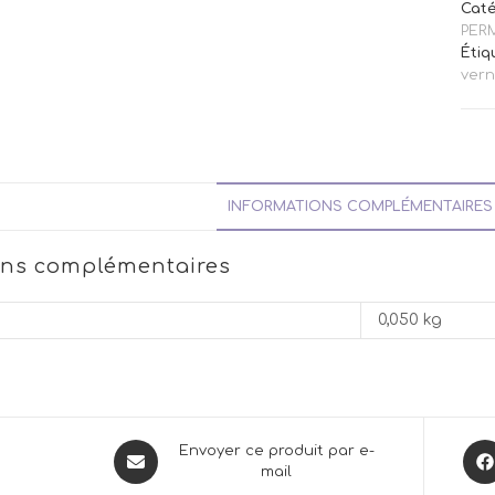
Caté
PER
Étiq
vern
INFORMATIONS COMPLÉMENTAIRES
ons complémentaires
0,050 kg
Opens
Ope
Envoyer ce produit par e-
mail
in
in