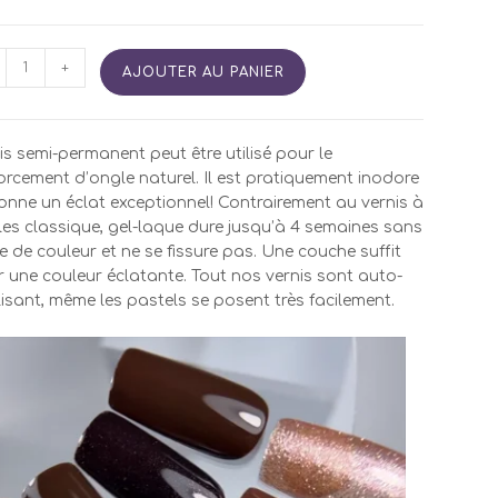
tité
+
AJOUTER AU PANIER
is
i
is semi-permanent peut être utilisé pour le
manent
orcement d’ongle naturel. Il est pratiquement inodore
onne un éclat exceptionnel! Contrairement au vernis à
8
es classique, gel-laque dure jusqu’à 4 semaines sans
e de couleur et ne se fissure pas. Une couche suffit
 une couleur éclatante. Tout nos vernis sont auto-
isant, même les pastels se posent très facilement.