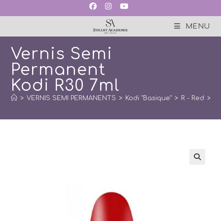
Skip
to
content
MENU
Vernis Semi
Permanent
Kodi R30 7ml
>
VERNIS SEMI PERMANENTS
>
Kodi "Basique"
>
R - Red
>
Ve