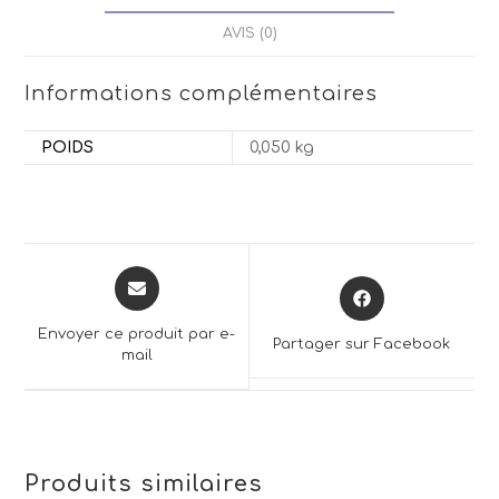
AVIS (0)
Informations complémentaires
POIDS
0,050 kg
Opens
Opens
in
in
a
a
Envoyer ce produit par e-
Partager sur Facebook
new
mail
new
window
window
Produits similaires