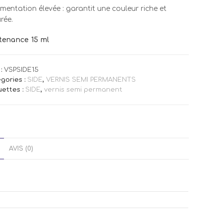
gmentation élevée : garantit une couleur riche et
rée.
tenance 15 ml
:
VSPSIDE15
gories :
SIDE
,
VERNIS SEMI PERMANENTS
uettes :
SIDE
,
vernis semi permanent
AVIS (0)