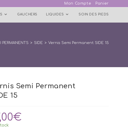
Mon Compte
Panier
S
GAUCHERS
LIQUIDES
SOIN DES PIEDS
MI PERMANENTS
>
SIDE
>
Vernis Semi Permanent SIDE 15
rnis Semi Permanent
DE 15
,00
€
tock