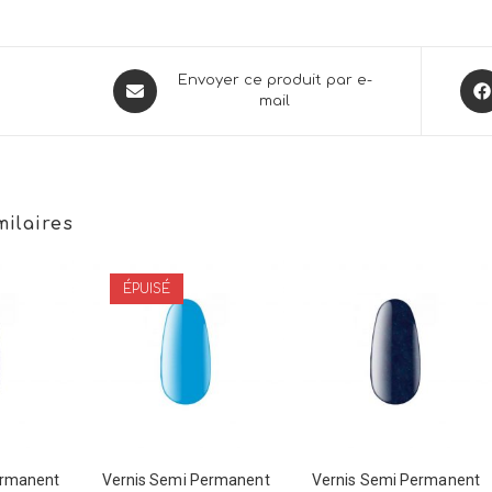
Opens
Ope
Envoyer ce produit par e-
mail
in
in
a
a
new
new
window
win
milaires
ÉPUISÉ
ermanent
Vernis Semi Permanent
Vernis Semi Permanent