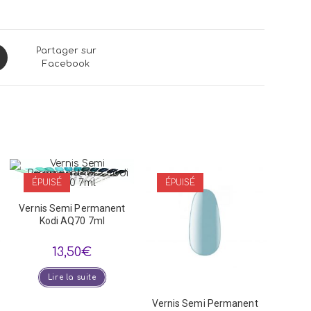
ns
Partager sur
Facebook
dow
ÉPUISÉ
ÉPUISÉ
Vernis Semi Permanent
Kodi AQ70 7ml
13,50
€
Lire la suite
Vernis Semi Permanent