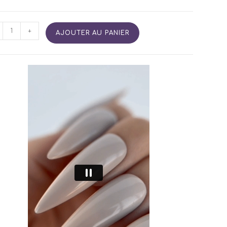
tité
+
AJOUTER AU PANIER
is
i
manent
E