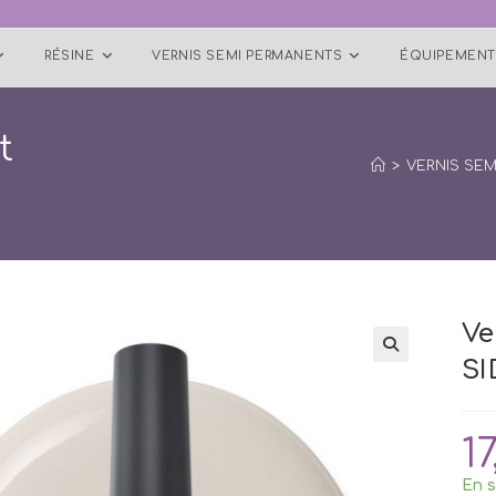
RÉSINE
VERNIS SEMI PERMANENTS
ÉQUIPEMENT
t
>
VERNIS SE
Ve
SI
🔍
17
En s