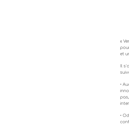
« Ve
pour
et u
Il s
suiv
• Au
inno
pas,
inte
• Od
conf