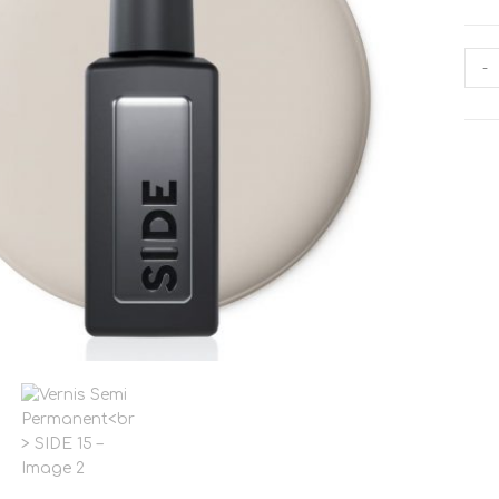
quan
-
de
Vern
Sem
Per
SID
15