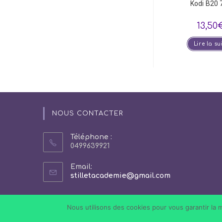
Kodi B20 
13,50
Lire la su
NOUS CONTACTER
Téléphone :
0499639921
Email:
S’ouvre
stilletacademie@gmail.com
dans
votre
application
Nous utilisons des cookies pour vous garantir la m