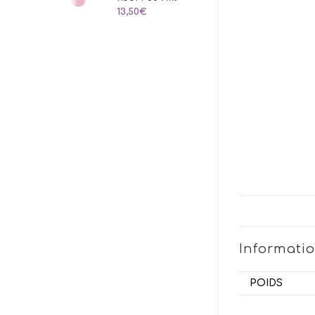
13,50
€
Informati
POIDS