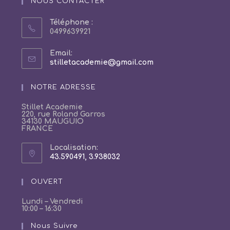
NOUS CONTACTER
Téléphone :
0499639921
Email:
S’ouvre
stilletacademie@gmail.com
dans
votre
NOTRE ADRESSE
application
Stillet Academie
220, rue Roland Garros
34130 MAUGUIO
FRANCE
Localisation:
43.590491, 3.938032
S’ouvre
dans
un
OUVERT
nouvel
onglet
Lundi – Vendredi
10:00 – 16:30
Nous Suivre