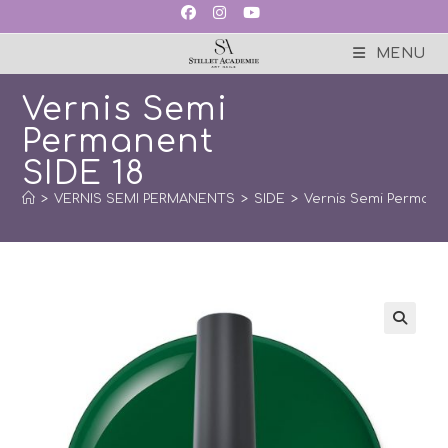
Skip
to
content
MENU
Vernis Semi
Permanent
SIDE 18
>
VERNIS SEMI PERMANENTS
>
SIDE
>
Vernis Semi Permane