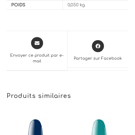
POIDS
0,050 kg
Opens
Opens
in
in
a
a
Envoyer ce produit par e-
Partager sur Facebook
new
mail
new
window
window
Produits similaires