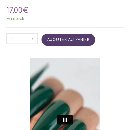
17,00
€
En stock
quantité
-
+
AJOUTER AU PANIER
de
Vernis
Semi
Permanent
SIDE
18