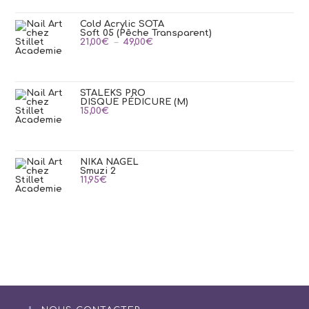
Cold Acrylic SOTA
Soft 05 (Pêche Transparent)
Plage
21,00
€
–
49,00
€
de
prix :
21,00€
à
49,00€
STALEKS PRO
DISQUE PÉDICURE (M)
15,00
€
NIKA NAGEL
Smuzi 2
11,95
€