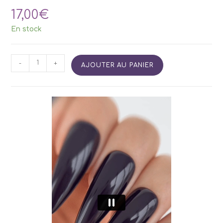
17,00
€
En stock
quantité
-
+
AJOUTER AU PANIER
de
Vernis
Semi
Permanent
SIDE
22