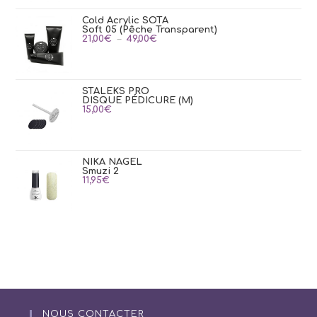
Cold Acrylic SOTA
Soft 05 (Pêche Transparent)
Plage
21,00
€
–
49,00
€
de
prix :
21,00€
à
49,00€
STALEKS PRO
DISQUE PÉDICURE (M)
15,00
€
NIKA NAGEL
Smuzi 2
11,95
€
NOUS CONTACTER