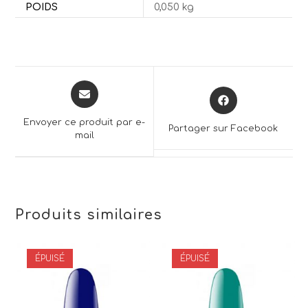
POIDS
0,050 kg
Opens
Opens
in
in
a
a
Envoyer ce produit par e-
Partager sur Facebook
new
mail
new
window
window
Produits similaires
ÉPUISÉ
ÉPUISÉ