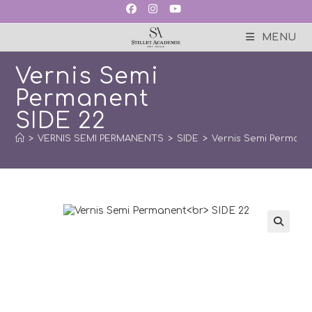
Skip
to
content
MENU
Vernis Semi
Permanent
SIDE 22
>
VERNIS SEMI PERMANENTS
>
SIDE
>
Vernis Semi Permane