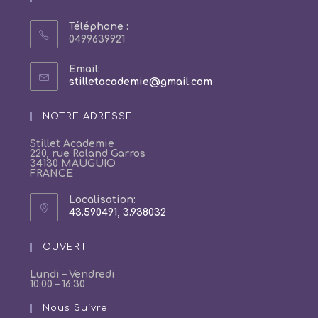
Téléphone :
0499639921
Email:
S’ouvre
stilletacademie@gmail.com
dans
votre
NOTRE ADRESSE
application
Stillet Academie
220, rue Roland Garros
34130 MAUGUIO
FRANCE
Localisation:
43.590491, 3.938032
S’ouvre
dans
un
OUVERT
nouvel
onglet
Lundi – Vendredi
10:00 – 16:30
Nous Suivre