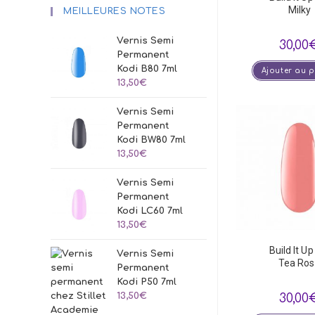
Milky
MEILLEURES NOTES
Vernis Semi
30,00
Permanent
Kodi B80 7ml
Ajouter au 
13,50
€
Vernis Semi
Permanent
Kodi BW80 7ml
13,50
€
Vernis Semi
Permanent
Kodi LC60 7ml
13,50
€
Build It Up
Vernis Semi
Tea Ro
Permanent
Kodi P50 7ml
13,50
€
30,00