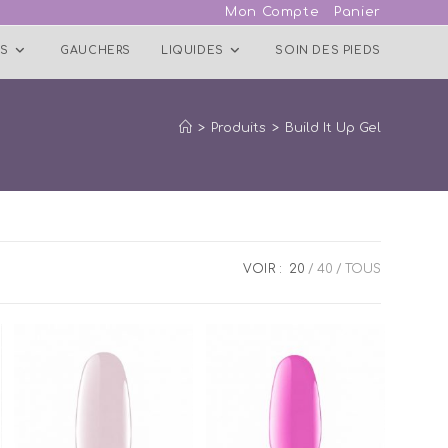
Mon Compte
Panier
S
GAUCHERS
LIQUIDES
SOIN DES PIEDS
>
Produits
>
Build It Up Gel
VOIR :
20
40
TOUS