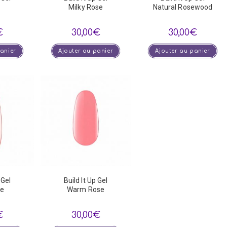
Milky Rose
Natural Rosewood
€
30,00
€
30,00
€
panier
Ajouter au panier
Ajouter au panier
 Gel
Build It Up Gel
se
Warm Rose
€
30,00
€