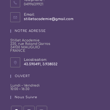
0499639921
Email:
S’ouvre
stilletacademie@gmail.com
dans
votre
NOTRE ADRESSE
application
Stillet Academie
220, rue Roland Garros
34130 MAUGUIO
FRANCE
Localisation:
43.590491, 3.938032
S’ouvre
dans
un
OUVERT
nouvel
onglet
Lundi – Vendredi
10:00 – 16:30
Nous Suivre