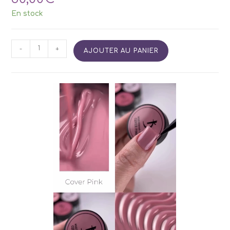
En stock
quantité
-
+
AJOUTER AU PANIER
de
Build
It
Up
Gel
Cover
Pink