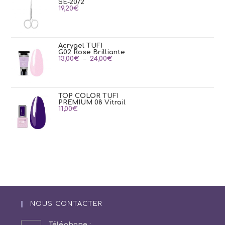
SE-20/2
19,20
€
Acrygel TUFI
G02 Rose Brilliante
Plage
13,00
€
–
24,00
€
de
prix :
13,00€
à
24,00€
TOP COLOR TUFI
PREMIUM 08 Vitrail
11,00
€
NOUS CONTACTER
Téléphone :