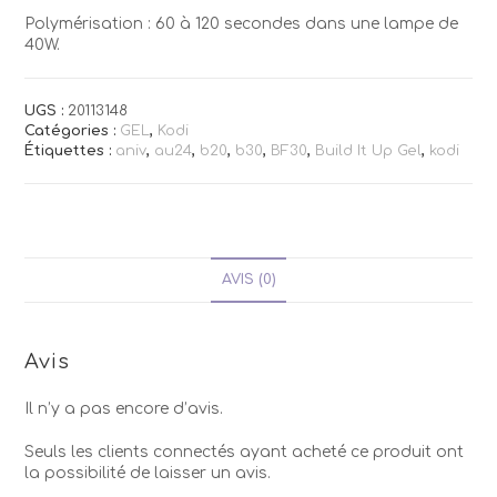
Polymérisation : 60 à 120 secondes dans une lampe de
40W.
UGS :
20113148
Catégories :
GEL
,
Kodi
Étiquettes :
aniv
,
au24
,
b20
,
b30
,
BF30
,
Build It Up Gel
,
kodi
AVIS (0)
Avis
Il n’y a pas encore d’avis.
Seuls les clients connectés ayant acheté ce produit ont
la possibilité de laisser un avis.