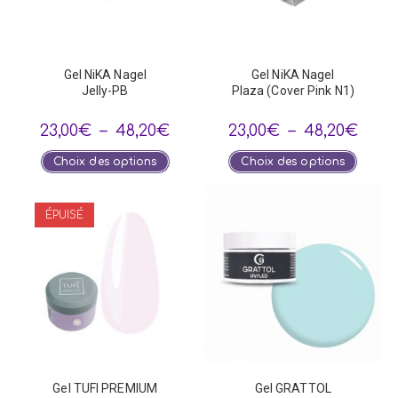
Gel NiKA Nagel
Gel NiKA Nagel
Jelly-PB
Plaza (Cover Pink N1)
Plage
Plage
23,00
€
–
48,20
€
23,00
€
–
48,20
€
de
de
prix :
prix :
Ce
Ce
Choix des options
Choix des options
23,00€
23,00
produit
produi
à
à
a
a
48,20€
48,20
plusieurs
plusie
variations.
variat
ÉPUISÉ
Les
Les
options
optio
peuvent
peuve
être
être
choisies
choisi
sur
sur
la
la
page
page
du
du
produit
produi
Gel TUFI PREMIUM
Gel GRATTOL