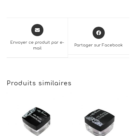
Opens
Opens
in
in
a
a
Envoyer ce produit par e-
Partager sur Facebook
new
mail
new
window
window
Produits similaires