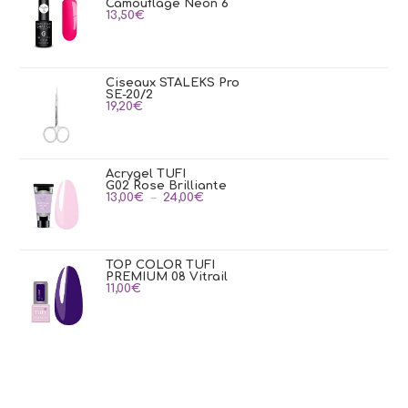
Camouflage Neon 6
13,50
€
Ciseaux STALEKS Pro
SE-20/2
19,20
€
Acrygel TUFI
G02 Rose Brilliante
Plage
13,00
€
–
24,00
€
de
prix :
13,00€
à
24,00€
TOP COLOR TUFI
PREMIUM 08 Vitrail
11,00
€