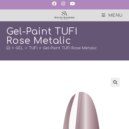
Skip
to
content
MENU
Gel-Paint TUFI
Rose Metalic
>
GEL
>
TUFI
>
Gel-Paint TUFI Rose Metalic