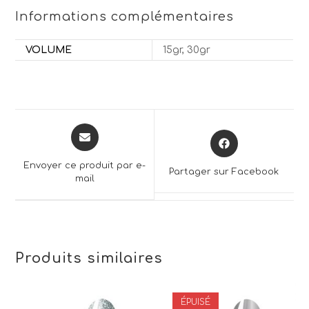
Informations complémentaires
VOLUME
15gr, 30gr
Opens
Opens
in
in
a
a
Envoyer ce produit par e-
Partager sur Facebook
new
mail
new
window
window
Produits similaires
ÉPUISÉ