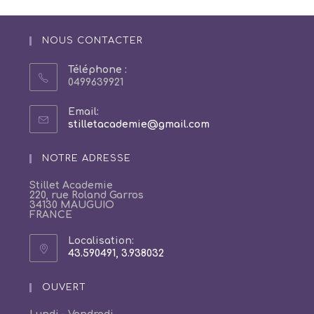
NOUS CONTACTER
Téléphone :
0499639921
Email:
S’ouvre
stilletacademie@gmail.com
dans
votre
NOTRE ADRESSE
application
Stillet Academie
220, rue Roland Garros
34130 MAUGUIO
FRANCE
Localisation:
43.590491, 3.938032
S’ouvre
dans
un
OUVERT
nouvel
onglet