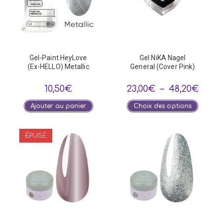
Gel-Paint HeyLove
Gel NiKA Nagel
(Ex-HELLO) Metallic
General (Cover Pink)
Plage
10,50
€
23,00
€
–
48,20
€
de
prix :
Ce
Ajouter au panier
Choix des options
23,00
produi
à
a
48,20
plusie
variat
ÉPUISÉ
Les
optio
peuve
être
choisi
sur
la
page
du
produi