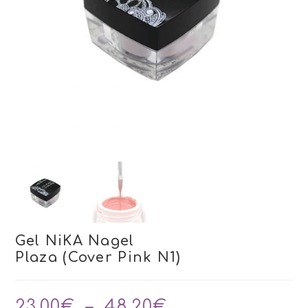
Gel NiKA Nagel
Plaza (Cover Pink N1)
Plage
23,00
€
–
48,20
€