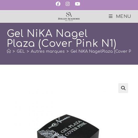
Skip
to
content
MENU
Gel NiKA Nagel
Plaza (Cover Pink N1)
>
GEL
>
Autres marques
>
Gel NiKA NagelPlaza (Cover Pink 