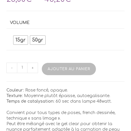
de
prix :
23,00€
à
VOLUME
48,20€
15gr
50gr
quantité
-
+
AJOUTER AU PANIER
de
Gel
NiKA
NagelPlaza
Couleur:
Rose foncé, opaque.
(Cover
Texture:
Moyenne plutôt épaisse, autoegalisante.
Pink
Temps de catalysation:
60 sec dans lampe 48watt.
N1)
Convient pour tous types de poses, french dessinée,
technique « sans limage ».
Peut être mélangé avec le gel clear pour obtenir la
nuance parfaitement adaptée à la carnation de peau