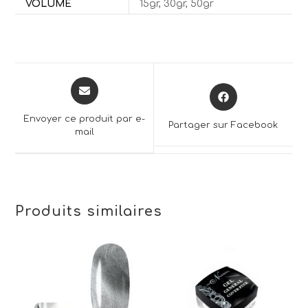
VOLUME
15gr, 30gr, 50gr
Opens
Opens
in
in
a
a
Envoyer ce produit par e-
Partager sur Facebook
new
mail
new
window
window
Produits similaires