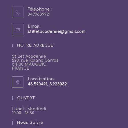
Téléphone :
0499639921
Email:
S’ouvre
stilletacademie@gmail.com
dans
votre
NOTRE ADRESSE
application
Stillet Academie
220, rue Roland Garros
34130 MAUGUIO
FRANCE
Localisation:
43.590491, 3.938032
S’ouvre
dans
un
OUVERT
nouvel
onglet
Lundi – Vendredi
10:00 – 16:30
Nous Suivre