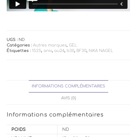
UGS :
ND
Catégories :
Autres marques
,
GEL
Étiquettes :
1525
,
aniv
,
au24
,
b30
,
BF30
,
NiKA NAGEL
INFORMATIONS COMPLÉMENTAIRES
AVIS (0)
Informations complémentaires
POIDS
ND