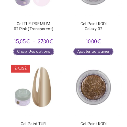
Gel TUFI PREMIUM
Gel-Paint KODI
02 Pink (Transparent)
Galaxy 02
Plage
15,05
€
–
27,00
€
10,00
€
de
prix :
Ce
Choix des options
Ajouter au panier
15,05€
produit
à
a
27,00€
plusieurs
variations.
ÉPUISÉ
Les
options
peuvent
être
choisies
sur
la
page
du
produit
Gel-Paint TUFI
Gel-Paint KODI