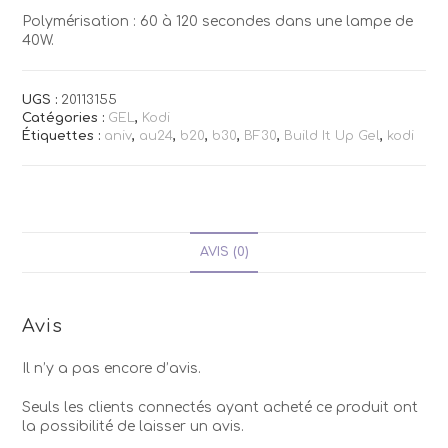
Polymérisation : 60 à 120 secondes dans une lampe de
40W.
UGS :
20113155
Catégories :
GEL
,
Kodi
Étiquettes :
aniv
,
au24
,
b20
,
b30
,
BF30
,
Build It Up Gel
,
kodi
AVIS (0)
Avis
Il n’y a pas encore d’avis.
Seuls les clients connectés ayant acheté ce produit ont
la possibilité de laisser un avis.