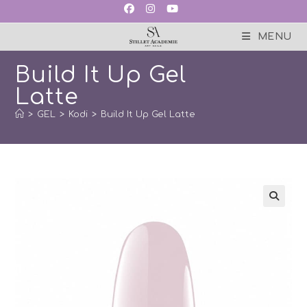
Skip
to
content
MENU
Build It Up Gel
Latte
>
GEL
>
Kodi
>
Build It Up Gel Latte