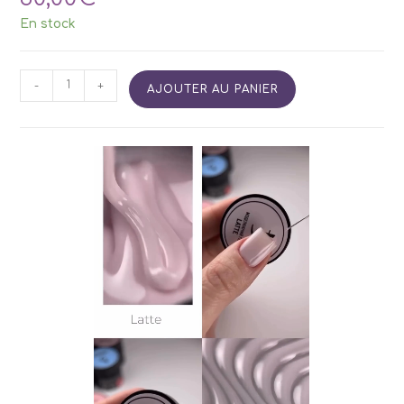
En stock
quantité
-
+
AJOUTER AU PANIER
de
Build
It
Up
Gel
Latte