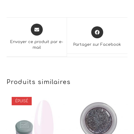
Opens
Opens
in
in
a
a
Envoyer ce produit par e-
Partager sur Facebook
new
mail
new
window
window
Produits similaires
ÉPUISÉ