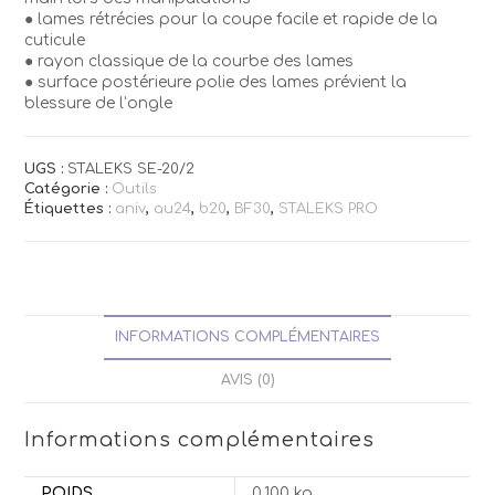
● lames rétrécies pour la coupe facile et rapide de la
cuticule
● rayon classique de la courbe des lames
● surface postérieure polie des lames prévient la
blessure de l’ongle
UGS :
STALEKS SE-20/2
Catégorie :
Outils
Étiquettes :
aniv
,
au24
,
b20
,
BF30
,
STALEKS PRO
INFORMATIONS COMPLÉMENTAIRES
AVIS (0)
Informations complémentaires
POIDS
0,100 kg