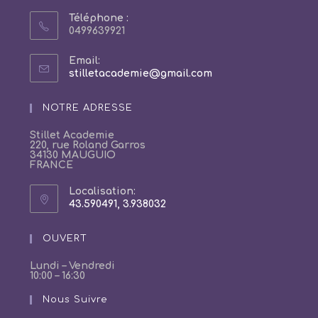
Téléphone :
0499639921
Email:
S’ouvre
stilletacademie@gmail.com
dans
votre
NOTRE ADRESSE
application
Stillet Academie
220, rue Roland Garros
34130 MAUGUIO
FRANCE
Localisation:
43.590491, 3.938032
S’ouvre
dans
un
OUVERT
nouvel
onglet
Lundi – Vendredi
10:00 – 16:30
Nous Suivre