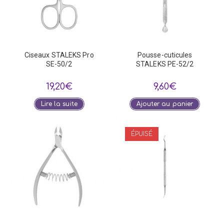
Ciseaux STALEKS Pro
Pousse-cuticules
SE-50/2
STALEKS PE-52/2
19,20
€
9,60
€
Lire la suite
Ajouter au panier
ÉPUISÉ