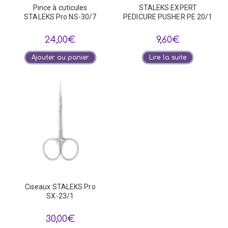
Pince à cuticules
STALEKS EXPERT
STALEKS Pro NS-30/7
PEDICURE PUSHER PE 20/1
24,00
€
9,60
€
Ajouter au panier
Lire la suite
Ciseaux STALEKS Pro
SX-23/1
30,00
€