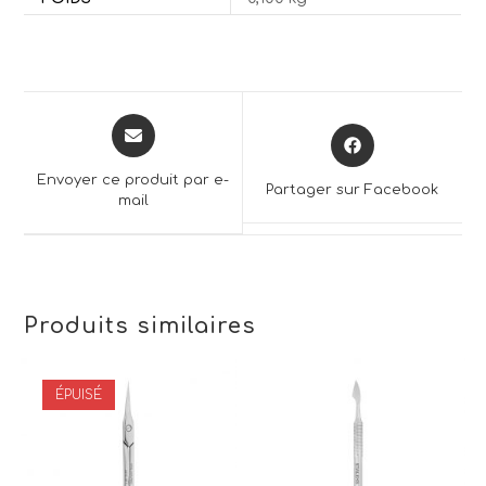
Opens
Opens
in
in
a
a
Envoyer ce produit par e-
Partager sur Facebook
new
mail
new
window
window
Produits similaires
ÉPUISÉ