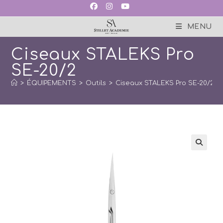
Skip
to
content
MENU
Ciseaux STALEKS Pro
SE-20/2
>
ÉQUIPEMENTS
>
Outils
>
Ciseaux STALEKS Pro SE-20/2