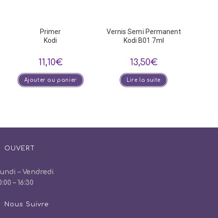
Primer
Vernis Semi Permanent
Kodi
Kodi B01 7ml
11,10
€
13,50
€
Ajouter au panier
Lire la suite
OUVERT
undi – Vendredi
0:00 – 16:30
Nous Suivre