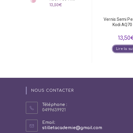
13,50
€
Vernis Semi P
Kodi AQ70
13,50
Lire la su
NOUS CONTACTER
Téléphone :
0499639921
Email:
S’ouvre
stilletacademie@gmail.com
dans