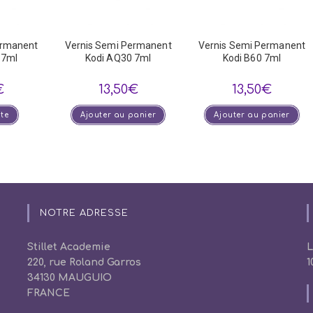
ermanent
Vernis Semi Permanent
Vernis Semi Permanent
 7ml
Kodi AQ30 7ml
Kodi B60 7ml
€
13,50
€
13,50
€
ite
Ajouter au panier
Ajouter au panier
NOTRE ADRESSE
Stillet Academie
L
220, rue Roland Garros
1
34130 MAUGUIO
FRANCE