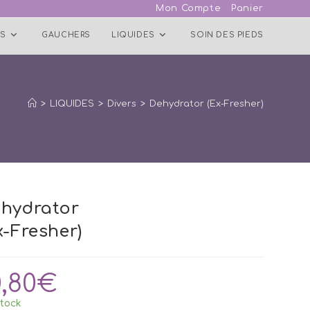
Mon Compte
Panier
S
GAUCHERS
LIQUIDES
SOIN DES PIEDS
>
LIQUIDES
>
Divers
>
Dehydrator (Ex-Fresher)
hydrator
x-Fresher)
0,80
€
tock