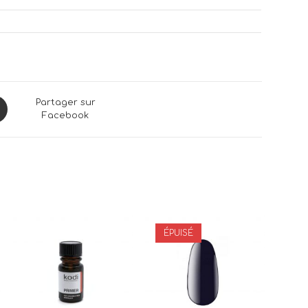
ns
Partager sur
Facebook
dow
ÉPUISÉ