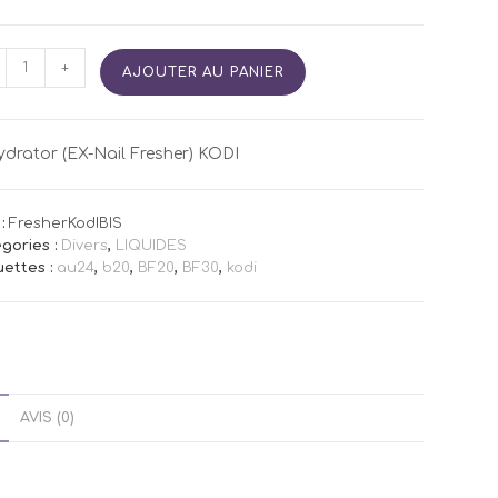
tité
+
AJOUTER AU PANIER
ydrator
drator (EX-Nail Fresher) KODI
her)
:
FresherKodIBIS
gories :
Divers
,
LIQUIDES
uettes :
au24
,
b20
,
BF20
,
BF30
,
kodi
AVIS (0)