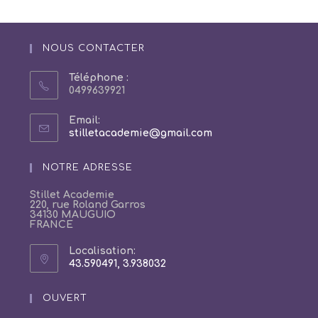
NOUS CONTACTER
Téléphone :
0499639921
Email:
S’ouvre
stilletacademie@gmail.com
dans
votre
NOTRE ADRESSE
application
Stillet Academie
220, rue Roland Garros
34130 MAUGUIO
FRANCE
Localisation:
43.590491, 3.938032
S’ouvre
dans
un
OUVERT
nouvel
onglet