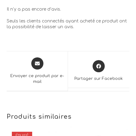
Il n’y a pas encore d’avis.
Seuls les clients connectés ayant acheté ce produit ont
la possibilité de laisser un avis.
Opens
Opens
in
in
a
a
Envoyer ce produit par e-
Partager sur Facebook
new
mail
new
window
window
Produits similaires
ÉPUISÉ