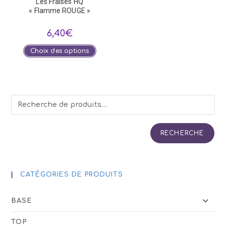
Les Fraises HQ
« Flamme ROUGE »
6,40
€
Ce
Choix des options
produit
a
plusieurs
variations.
Les
options
peuvent
être
choisies
sur
la
page
RECHERCHE
du
produit
CATÉGORIES DE PRODUITS
BASE
TOP