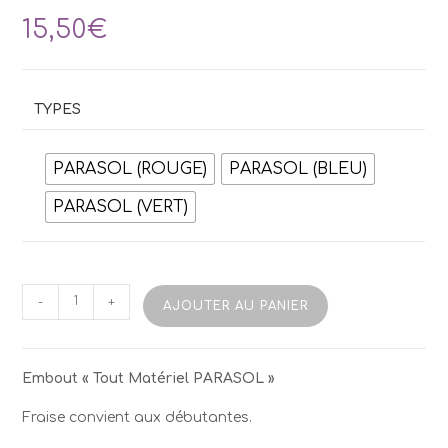
15,50
€
TYPES
PARASOL (ROUGE)
PARASOL (BLEU)
PARASOL (VERT)
quantité
-
+
AJOUTER AU PANIER
de
Fraise
HQ"Tout
Matériaux
Embout « Tout Matériel PARASOL »
Parasol"
Fraise convient aux débutantes.