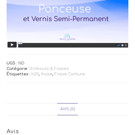
UGS :
ND
Catégorie :
Embouts & Fraises
Étiquettes :
b20
,
fraise
,
Fraise Carbure
AVIS (0)
Avis