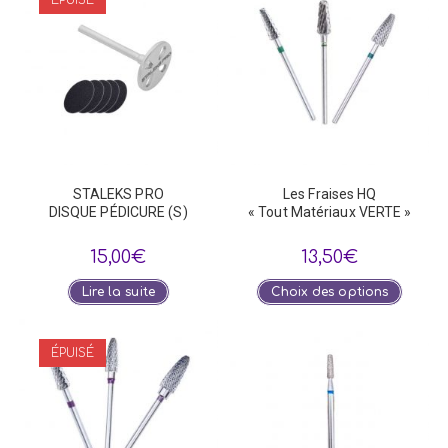
STALEKS PRO
Les Fraises HQ
DISQUE PÉDICURE (S)
« Tout Matériaux VERTE »
15,00
€
13,50
€
Ce
Lire la suite
Choix des options
produi
a
plusie
variat
ÉPUISÉ
Les
optio
peuve
être
choisi
sur
la