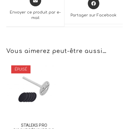
Opens
in
in
a
a
Envoyer ce produit par e-
Partager sur Facebook
new
mail
new
window
window
Vous aimerez peut-être aussi…
ÉPUISÉ
STALEKS PRO