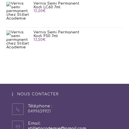
Vernis Semi Permanent
Kodi LC60 7ml
13,50
€
Vernis Semi Permanent
Kodi P50 7ml
13,50
€
NOUS CONTACTER
Téléphone :
0499639921
Email:
S’ouvre
stilletacademie@gmail.com