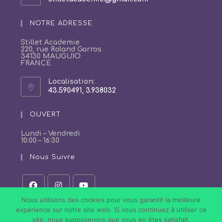
dans
votre
NOTRE ADRESSE
application
Stillet Academie
220, rue Roland Garros
34130 MAUGUIO
FRANCE
Localisation:
43.590491, 3.938032
S’ouvre
dans
un
OUVERT
nouvel
onglet
Lundi – Vendredi
10:00 – 16:30
Nous Suivre
S’ouvre
S’ouvre
S’ouvre
Nous utilisons des cookies pour vous garantir la meilleure
dans
dans
dans
expérience sur notre site web. Si vous continuez à utiliser ce
un
un
un
site, nous supposerons que vous en êtes satisfait.
nouvel
nouvel
nouvel