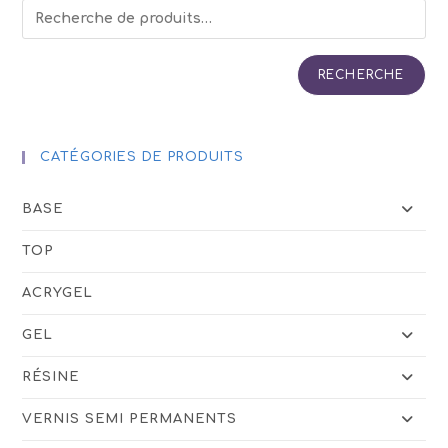
peuvent
être
choisies
sur
la
page
RECHERCHE
du
produit
CATÉGORIES DE PRODUITS
BASE
TOP
ACRYGEL
GEL
RÉSINE
VERNIS SEMI PERMANENTS