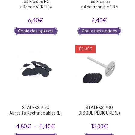
Les Fraises HQ
Les Fraises
« Ronde VERTE »
« Additionnelle 18 »
6,40
€
6,40
€
Ce
Ce
Choix des options
Choix des options
produit
produi
a
a
plusieurs
plusie
variations.
variat
ÉPUISÉ
Les
Les
options
optio
peuvent
peuve
être
être
choisies
choisi
sur
sur
la
la
page
page
du
du
produit
produi
STALEKS PRO
STALEKS PRO
Abrasifs Rechargeables (L)
DISQUE PÉDICURE (L)
Plage
4,80
€
–
5,40
€
15,00
€
de
prix :
Ce