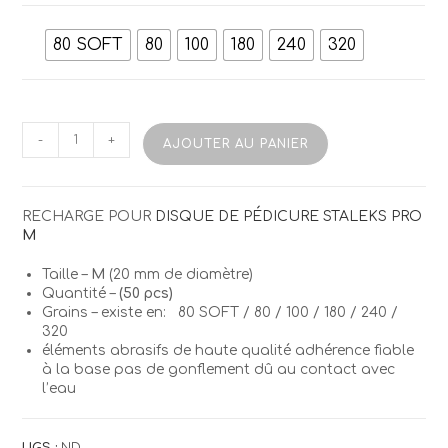
80 SOFT
80
100
180
240
320
quantité
-
+
AJOUTER AU PANIER
de
STALEKS
PROAbrasifs
Rechargeables
RECHARGE POUR
DISQUE DE PÉDICURE STALEKS PRO
(M)
M
Taille –
M
(20 mm de diamètre)
Quantité –
(50 pcs)
Grains – existe en: 80 SOFT / 80 / 100 / 180 / 240 /
320
éléments abrasifs de haute qualité adhérence fiable
à la base pas de gonflement dû au contact avec
l’eau