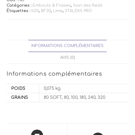
UGS :
ND
Catégories :
Embouts & Fraises
,
Soin des Pieds
Étiquettes :
b20
,
BF30
,
Lime
,
STALEKS PRO
INFORMATIONS COMPLÉMENTAIRES
AVIS (0)
Informations complémentaires
POIDS
0,075 kg
GRAINS
80 SOFT, 80, 100, 180, 240, 320
Opens