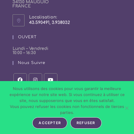
34130 MAUGUIO
FRANCE
Localisation:
43.590491, 3.938032
S’ouvre
dans
un
OUVERT
nouvel
onglet
Lundi – Vendredi
10:00 – 16:30
Nous Suivre
S’ouvre
S’ouvre
S’ouvre
Nous utilisons des cookies pour vous garantir la meilleure
dans
dans
dans
expérience sur notre site web. Si vous continuez à utiliser ce
un
un
un
site, nous supposerons que vous en êtes satisfait.
nouvel
nouvel
nouvel
onglet
onglet
onglet
Vous pouvez refuser les cookies non fonctionnels de tierces
Politique de Confidentialité
Conditions Générales de Vente
parties.
Mentions légales
ACCEPTER
REFUSER
Tous droits réservés © 2026 Nail Art Store