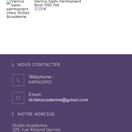
Vernis Semi Permanent
Kodi P50 7ml
13,50
€
NOUS CONTACTER
Téléphone :
0499639921
Email:
S’ouvre
stilletacademie@gmail.com
dans
votre
NOTRE ADRESSE
application
Stillet Academie
220, rue Roland Garros