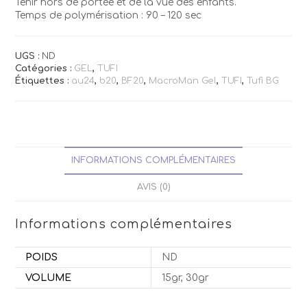
Tenir hors de portée et de la vue des enfants.
Temps de polymérisation : 90 – 120 sec
UGS :
ND
Catégories :
GEL
,
TUFI
Étiquettes :
au24
,
b20
,
BF20
,
MacroMan Gel
,
TUFI
,
Tufi BG
INFORMATIONS COMPLÉMENTAIRES
AVIS (0)
Informations complémentaires
POIDS
ND
VOLUME
15gr, 30gr