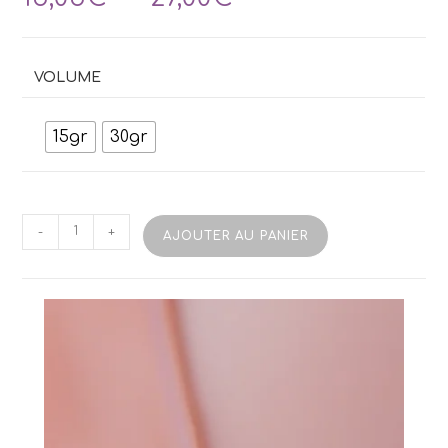
de
prix :
15,05€
à
VOLUME
27,00€
15gr
30gr
quantité
-
+
AJOUTER AU PANIER
de
Gel
TUFI
Profi
Builder
11
Tender