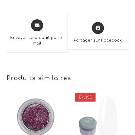
Opens
Opens
in
in
a
a
Envoyer ce produit par e-
Partager sur Facebook
new
mail
new
window
window
Produits similaires
ÉPUISÉ