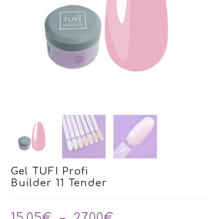
Gel TUFI Profi
Builder 11 Tender
Plage
15,05
€
–
27,00
€