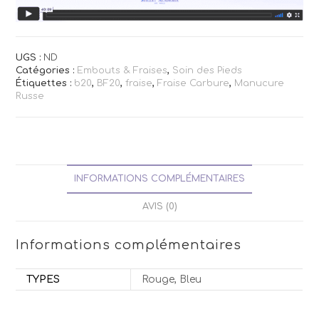
UGS :
ND
Catégories :
Embouts & Fraises
,
Soin des Pieds
Étiquettes :
b20
,
BF20
,
fraise
,
Fraise Carbure
,
Manucure
Russe
INFORMATIONS COMPLÉMENTAIRES
AVIS (0)
Informations complémentaires
TYPES
Rouge, Bleu