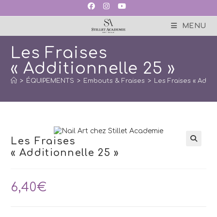
Skip
to
content
MENU
Les Fraises
« Additionnelle 25 »
>
ÉQUIPEMENTS
>
Embouts & Fraises
>
Les Fraises « Addit
Les Fraises
« Additionnelle 25 »
6,40
€