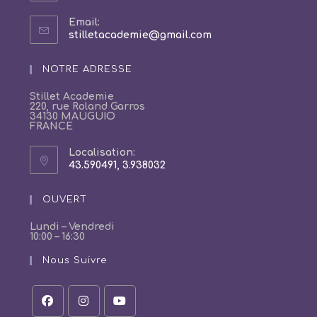
Email:
S’ouvre
stilletacademie@gmail.com
dans
votre
NOTRE ADRESSE
application
Stillet Academie
220, rue Roland Garros
34130 MAUGUIO
FRANCE
Localisation:
43.590491, 3.938032
S’ouvre
dans
un
OUVERT
nouvel
onglet
Lundi – Vendredi
10:00 – 16:30
Nous Suivre