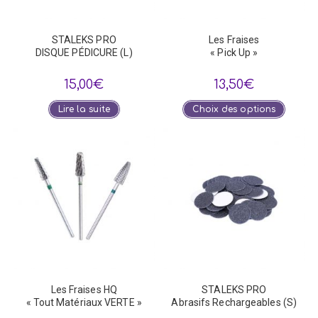
STALEKS PRO
Les Fraises
DISQUE PÉDICURE (L)
« Pick Up »
15,00
€
13,50
€
Ce
Lire la suite
Choix des options
produi
a
plusie
variat
Les
optio
peuve
être
choisi
sur
la
page
du
produi
Les Fraises HQ
STALEKS PRO
« Tout Matériaux VERTE »
Abrasifs Rechargeables (S)