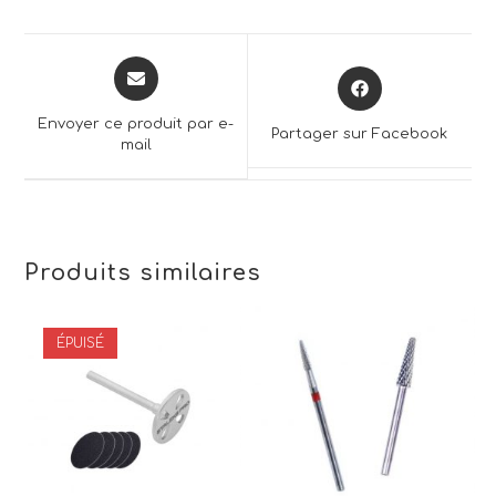
Opens
Opens
in
in
a
a
Envoyer ce produit par e-
Partager sur Facebook
new
mail
new
window
window
Produits similaires
ÉPUISÉ