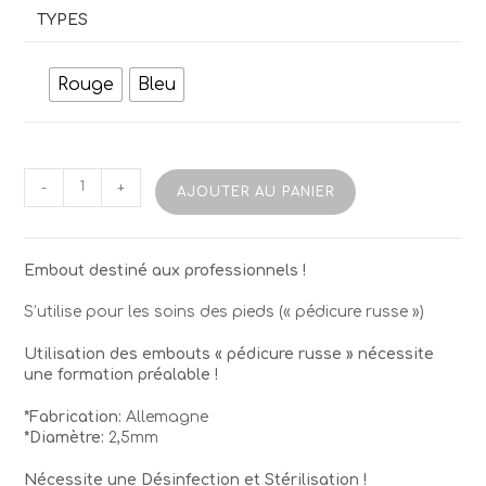
TYPES
Rouge
Bleu
quantité
-
+
AJOUTER AU PANIER
de
Les
Fraises
"Additionnelle
Embout destiné aux professionnels !
25"
S’utilise pour les soins des pieds (« pédicure russe »)
Utilisation des embouts « pédicure russe » nécessite
une formation préalable !
*Fabrication:
Allemagne
*Diamètre:
2,5mm
Nécessite une Désinfection et Stérilisation !