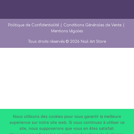
S’ouvre
S’ouvre
S’ouvre
dans
dans
dans
un
un
un
nouvel
nouvel
nouvel
onglet
onglet
onglet
Politique de Confidentialité
Conditions Générales de Vente
Mentions légales
Tous droits réservés © 2026 Nail Art Store
Nous utilisons des cookies pour vous garantir la meilleure
expérience sur notre site web. Si vous continuez à utiliser ce
site, nous supposerons que vous en êtes satisfait.