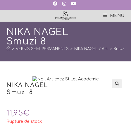
Skip
to
content
MENU
NIKA NAGEL
Smuzi 8
>
VERNIS SEMI PERMANENTS
>
NIKA NAGEL / Art
>
Smuzi
>
NIKA NAGEL
Smuzi 8
11,95
€
Rupture de stock