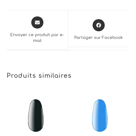
Opens
Opens
in
in
a
a
Envoyer ce produit par e-
Partager sur Facebook
new
mail
new
window
window
Produits similaires