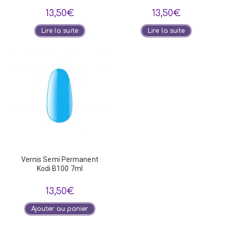
13,50
€
13,50
€
Lire la suite
Lire la suite
Vernis Semi Permanent
Kodi B100 7ml
13,50
€
Ajouter au panier