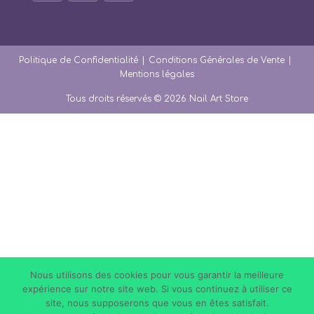
S’ouvre
S’ouvre
S’ouvre
dans
dans
dans
un
un
un
nouvel
nouvel
nouvel
onglet
onglet
onglet
Politique de Confidentialité
Conditions Générales de Vente
Mentions légales
Tous droits réservés © 2026 Nail Art Store
Nous utilisons des cookies pour vous garantir la meilleure
expérience sur notre site web. Si vous continuez à utiliser ce
site, nous supposerons que vous en êtes satisfait.