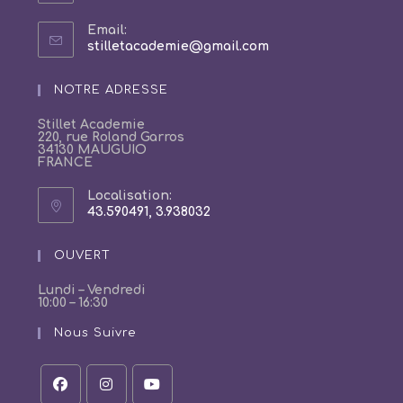
Email:
S’ouvre
stilletacademie@gmail.com
dans
votre
NOTRE ADRESSE
application
Stillet Academie
220, rue Roland Garros
34130 MAUGUIO
FRANCE
Localisation:
43.590491, 3.938032
S’ouvre
dans
un
OUVERT
nouvel
onglet
Lundi – Vendredi
10:00 – 16:30
Nous Suivre