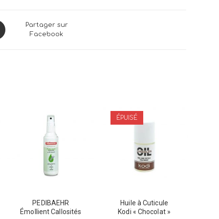
ns
Partager sur
Facebook
dow
ÉPUISÉ
PEDIBAEHR
Huile à Cuticule
Émollient Callosités
Kodi « Chocolat »