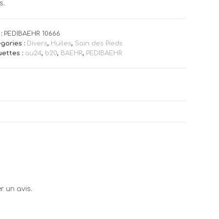
s.
:
PEDIBAEHR 10666
gories :
Divers
,
Huiles
,
Soin des Pieds
uettes :
au24
,
b20
,
BAEHR
,
PEDIBAEHR
r un avis.