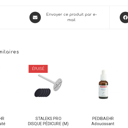
Opens
Ope
Envoyer ce produit par e-
mail
in
in
a
a
new
new
window
win
milaires
ÉPUISÉ
HR
STALEKS PRO
PEDIBAEHR
ité
DISQUE PÉDICURE (M)
Adoucissant