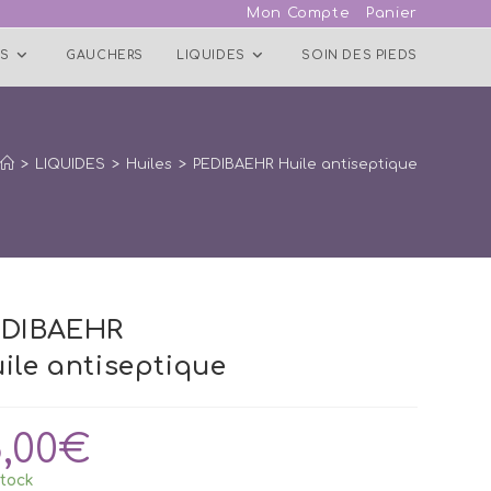
Mon Compte
Panier
S
GAUCHERS
LIQUIDES
SOIN DES PIEDS
>
LIQUIDES
>
Huiles
>
PEDIBAEHR Huile antiseptique
EDIBAEHR
ile antiseptique
8,00
€
tock