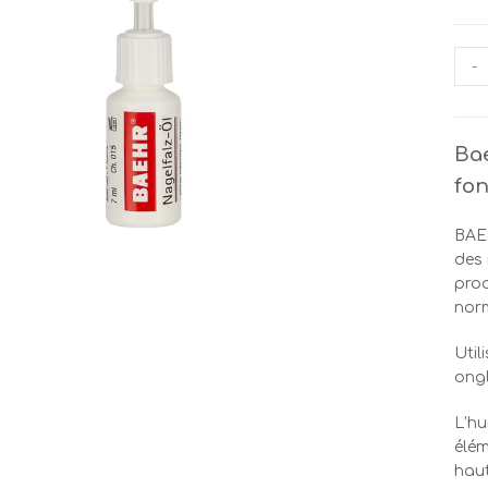
quan
-
de
PED
Huil
Bae
anti
fon
BAEH
des 
prod
nor
Util
ongl
L’hu
élém
haut