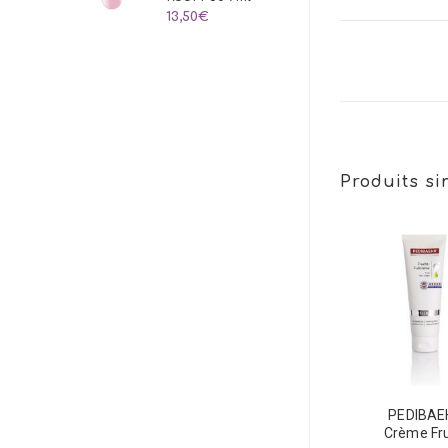
13,50
€
Produits si
PEDIBAE
Crème Fru