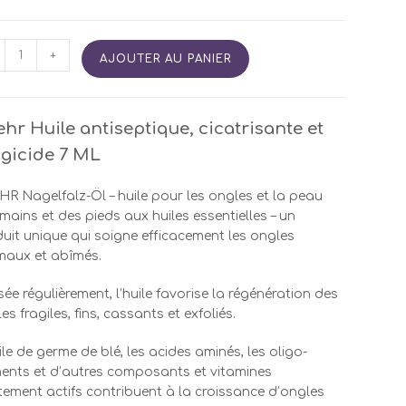
tité
+
AJOUTER AU PANIER
IBAEHR
e
hr Huile antiseptique, cicatrisante et
septique
gicide 7 ML
R Nagelfalz-Öl – huile pour les ongles et la peau
mains et des pieds aux huiles essentielles – un
uit unique qui soigne efficacement les ongles
maux et abîmés.
isée régulièrement, l’huile favorise la régénération des
es fragiles, fins, cassants et exfoliés.
ile de germe de blé, les acides aminés, les oligo-
ents et d’autres composants et vitamines
ement actifs contribuent à la croissance d’ongles