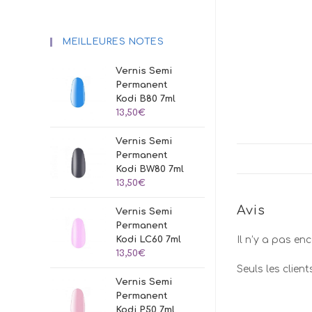
MEILLEURES NOTES
Vernis Semi
Permanent
Kodi B80 7ml
13,50
€
Vernis Semi
Permanent
Kodi BW80 7ml
13,50
€
Avis
Vernis Semi
Permanent
Kodi LC60 7ml
Il n’y a pas enc
13,50
€
Seuls les clien
Vernis Semi
Permanent
Kodi P50 7ml