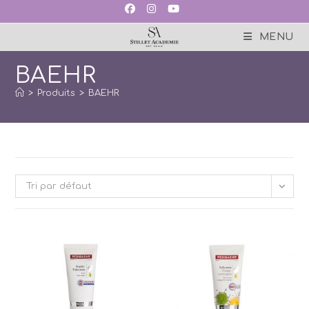
Skip
to
content
MENU
BAEHR
>
Produits
>
BAEHR
Tri par défaut