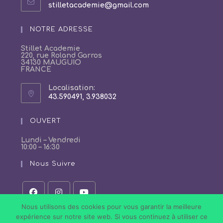
S’ouvre
stilletacademie@gmail.com
dans
votre
NOTRE ADRESSE
application
Stillet Academie
220, rue Roland Garros
34130 MAUGUIO
FRANCE
Localisation:
43.590491, 3.938032
S’ouvre
dans
un
OUVERT
nouvel
onglet
Lundi – Vendredi
10:00 – 16:30
Nous Suivre
S’ouvre
S’ouvre
S’ouvre
Nous utilisons des cookies pour vous garantir la meilleure
dans
dans
dans
expérience sur notre site web. Si vous continuez à utiliser ce
un
un
un