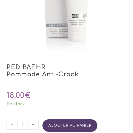
PEDIBAEHR
Pommade Anti-Crack
18,00
€
En stock
quantité
-
+
AJOUTER AU PANIER
de
PEDIBAEHR