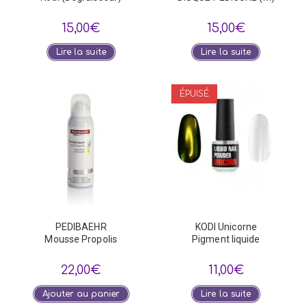
15,00
€
15,00
€
Lire la suite
Lire la suite
ÉPUISÉ
PEDIBAEHR
KODI Unicorne
Mousse Propolis
Pigment liquide
22,00
€
11,00
€
Ajouter au panier
Lire la suite