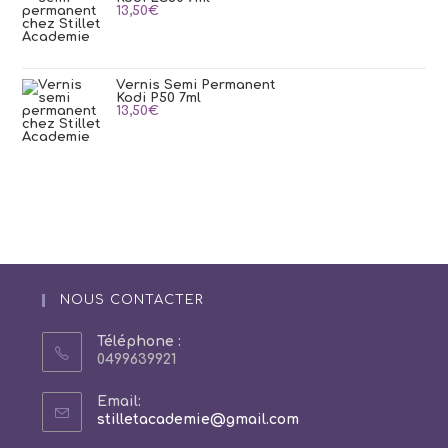
13,50
€
Vernis Semi Permanent
Kodi P50 7ml
13,50
€
NOUS CONTACTER
Téléphone :
0499639921
Email:
S’ouvre
stilletacademie@gmail.com
dans