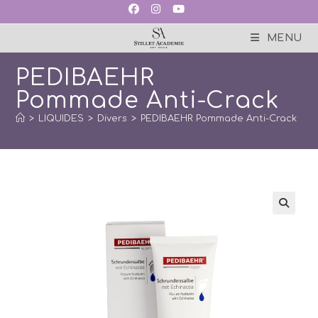
Skip
to
content
MENU
PEDIBAEHR
Pommade Anti-Crack
>
LIQUIDES
>
Divers
>
PEDIBAEHR Pommade Anti-Crack