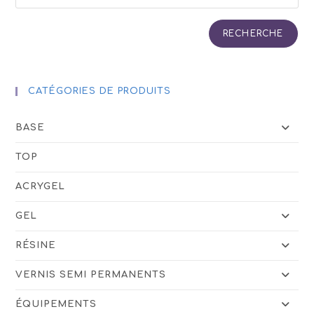
choisies
sur
la
page
RECHERCHE
du
produit
CATÉGORIES DE PRODUITS
BASE
TOP
ACRYGEL
GEL
RÉSINE
VERNIS SEMI PERMANENTS
ÉQUIPEMENTS