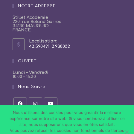
votre
NOTRE ADRESSE
application
Stillet Academie
220, rue Roland Garros
34130 MAUGUIO
FRANCE
Localisation:
43.590491, 3.938032
S’ouvre
dans
un
OUVERT
nouvel
onglet
Lundi – Vendredi
10:00 – 16:30
Nous Suivre
S’ouvre
S’ouvre
S’ouvre
Nous utilisons des cookies pour vous garantir la meilleure
dans
dans
dans
expérience sur notre site web. Si vous continuez à utiliser ce
un
un
un
site, nous supposerons que vous en êtes satisfait.
nouvel
nouvel
nouvel
onglet
onglet
onglet
Vous pouvez refuser les cookies non fonctionnels de tierces