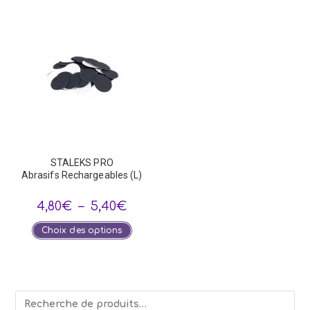
STALEKS PRO
Abrasifs Rechargeables (L)
Plage
4,80
€
–
5,40
€
de
prix :
Ce
Choix des options
4,80€
produit
à
a
5,40€
plusieurs
variations.
Les
options
peuvent
être