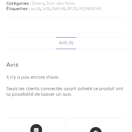
Catégories :
Divers
,
Soin des Pieds
Étiquettes :
au24
,
b20
,
BAEHR
,
BF20
,
PEDIBAEHR
AVIS (0)
Avis
Il n’y a pas encore d’avis.
Seuls les clients connectés ayant acheté ce produit ont
la possibilité de laisser un avis.
Opens
Opens