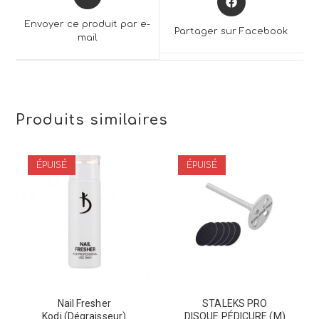
in
in
a
a
Envoyer ce produit par e-
Partager sur Facebook
new
mail
new
window
window
Produits similaires
ÉPUISÉ
ÉPUISÉ
Nail Fresher
STALEKS PRO
Kodi (Dégraisseur)
DISQUE PÉDICURE (M)