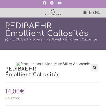
Skip
to
content
MENU
PEDIBAEHR
Émollient Callosités
>
LIQUIDES
>
Divers
>
PEDIBAEHR Émollient Callosités
PEDIBAEHR
Émollient Callosités
14,00
€
En stock