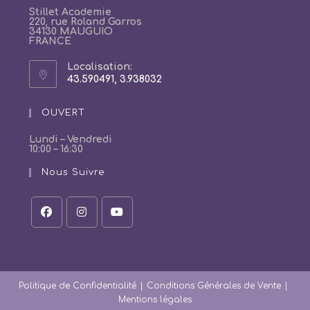
Stillet Academie
220, rue Roland Garros
34130 MAUGUIO
FRANCE
Localisation:
43.590491, 3.938032
S’ouvre
dans
un
OUVERT
nouvel
onglet
Lundi – Vendredi
10:00 – 16:30
Nous Suivre
S’ouvre
S’ouvre
S’ouvre
dans
dans
dans
un
un
un
nouvel
nouvel
nouvel
onglet
onglet
onglet
Politique de Confidentialité
Conditions Générales de Vente
Mentions légales