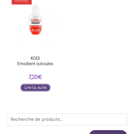
ÉPUISÉ
KODI
Emollient cuticules
7,20
€
Lire la suite