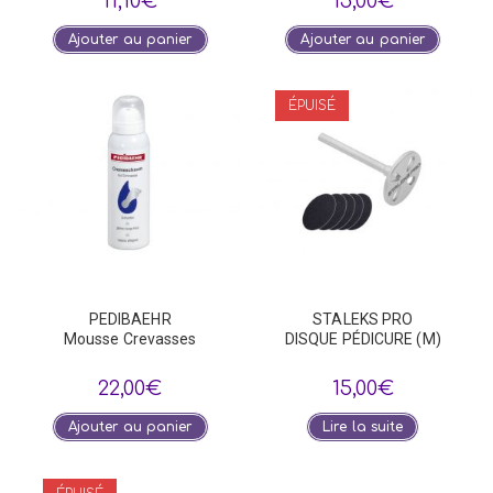
11,10
€
15,00
€
Ajouter au panier
Ajouter au panier
ÉPUISÉ
PEDIBAEHR
STALEKS PRO
Mousse Crevasses
DISQUE PÉDICURE (M)
22,00
€
15,00
€
Ajouter au panier
Lire la suite