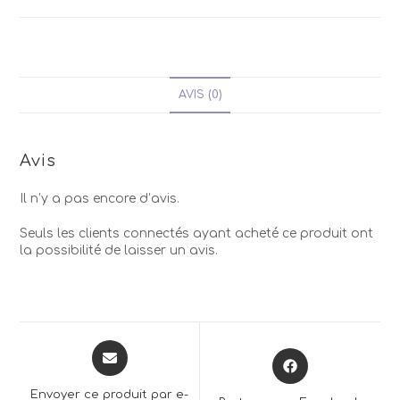
AVIS (0)
Avis
Il n’y a pas encore d’avis.
Seuls les clients connectés ayant acheté ce produit ont
la possibilité de laisser un avis.
Opens
Opens
in
in
a
a
Envoyer ce produit par e-