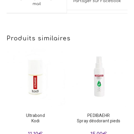
Partager sur Facebook
new
mail
new
window
window
Produits similaires
Ultrabond
PEDIBAEHR
Kodi
Spray déodorant pieds