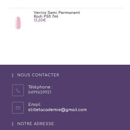
Vernis Semi Permanent
Kodi P50 7ml
13,50
€
NOUS CONTACTER
Téléphone :
0499639921
Email:
S’ouvre
stilletacademie@gmail.com
dans
votre
NOTRE ADRESSE
application