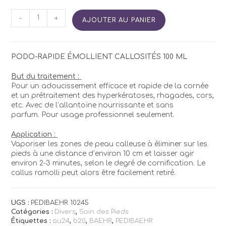
quantité
-
+
AJOUTER AU PANIER
de
PEDIBAEHR
Émollient
Callosités
PODO-RAPIDE ÉMOLLIENT CALLOSITÉS 100 ML
But du traitement :
Pour un adoucissement efficace et rapide de la cornée
et un prétraitement des hyperkératoses, rhagades, cors,
etc. Avec de l’allantoïne nourrissante et sans
parfum. Pour usage professionnel seulement.
Application :
Vaporiser les zones de peau calleuse à éliminer sur les
pieds à une distance d’environ 10 cm et laisser agir
environ 2-3 minutes, selon le degré de cornification. Le
callus ramolli peut alors être facilement retiré.
UGS :
PEDIBAEHR 10245
Catégories :
Divers
,
Soin des Pieds
Étiquettes :
au24
,
b20
,
BAEHR
,
PEDIBAEHR