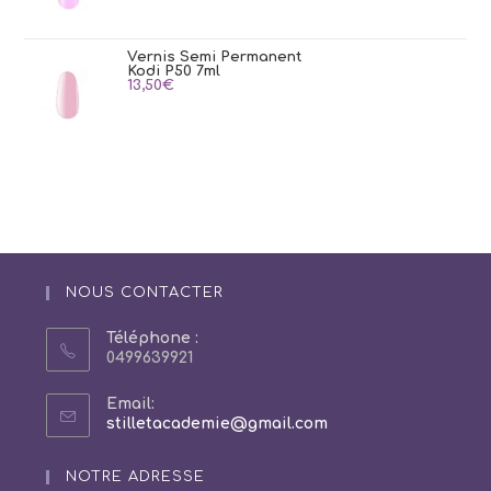
Vernis Semi Permanent
Kodi P50 7ml
13,50
€
NOUS CONTACTER
Téléphone :
0499639921
Email:
S’ouvre
stilletacademie@gmail.com
dans
votre
NOTRE ADRESSE
application