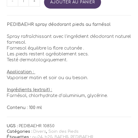
-
+
AJOUTER AU PANIER
de
PEDIBAEHR
Spray
déodorant
PEDIBAEHR spray déodorant pieds au farnésol
pieds
Spray rafraîchissant avec l’ingrédient déodorant naturel
farnesol.
Farnesol équilibre la flore cutanée .
Les pieds restent agréablement secs.
Testé dermatologiquement.
Application :
Vaporiser matin et soir ou au besoin.
Ingrédients (extrait) :
Farnésol, chlorhydrate d’aluminium, glycérine.
Contenu : 100 ml
UGS :
PEDIBAEHR 10850
Catégories :
Divers
,
Soin des Pieds
Étiquettes :
au24
,
b20
,
BAEHR
,
PEDIBAEHR