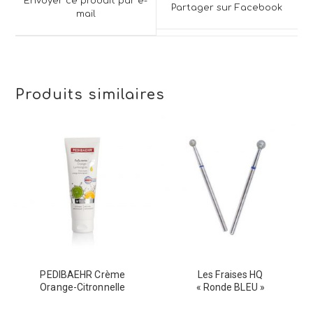
a
Envoyer ce produit par e-
Partager sur Facebook
new
mail
new
window
window
Produits similaires
PEDIBAEHR Crème
Les Fraises HQ
Orange-Citronnelle
« Ronde BLEU »