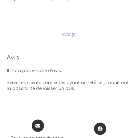
AVIS (0)
Avis
Il n’y a pas encore d’avis.
Seuls les clients connectés ayant acheté ce produit ont
la possibilité de laisser un avis.
Opens
Opens
in
in
a