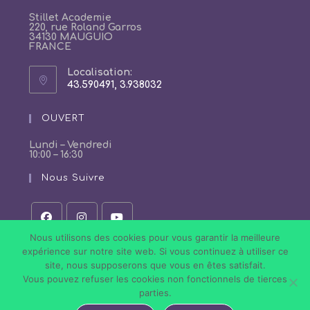
Stillet Academie
220, rue Roland Garros
34130 MAUGUIO
FRANCE
Localisation:
43.590491, 3.938032
S’ouvre
dans
un
OUVERT
nouvel
onglet
Lundi – Vendredi
10:00 – 16:30
Nous Suivre
S’ouvre
S’ouvre
S’ouvre
Nous utilisons des cookies pour vous garantir la meilleure
dans
dans
dans
expérience sur notre site web. Si vous continuez à utiliser ce
un
un
un
site, nous supposerons que vous en êtes satisfait.
nouvel
nouvel
nouvel
onglet
onglet
onglet
Vous pouvez refuser les cookies non fonctionnels de tierces
Politique de Confidentialité
Conditions Générales de Vente
parties.
Mentions légales