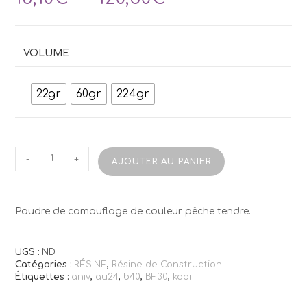
de
prix :
16,10€
à
VOLUME
120,50€
22gr
60gr
224gr
quantité
-
+
AJOUTER AU PANIER
de
Résine
Kodi
Masque
Poudre de camouflage de couleur pêche tendre.
Peach
UGS :
ND
Catégories :
RÉSINE
,
Résine de Construction
Étiquettes :
aniv
,
au24
,
b40
,
BF30
,
kodi