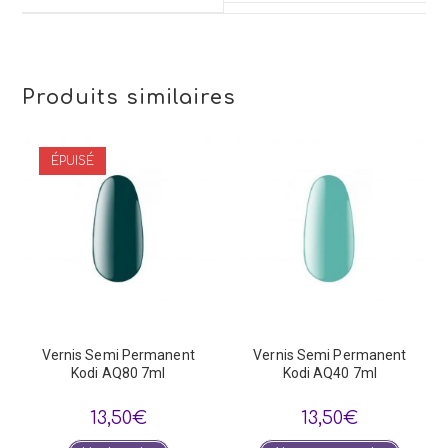
window
Produits similaires
ÉPUISÉ
Vernis Semi Permanent
Vernis Semi Permanent
Kodi AQ80 7ml
Kodi AQ40 7ml
13,50
€
13,50
€