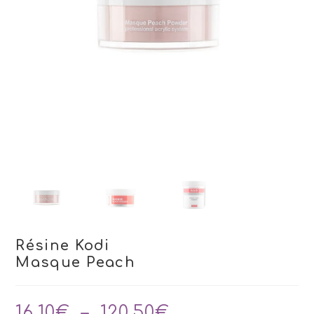
Résine Kodi
Masque Peach
Plage
16,10
€
–
120,50
€