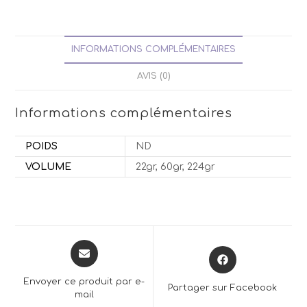
INFORMATIONS COMPLÉMENTAIRES
AVIS (0)
Informations complémentaires
POIDS
ND
VOLUME
22gr, 60gr, 224gr
Opens
Opens
in
in
a
a
Envoyer ce produit par e-
Partager sur Facebook
new
mail
new
window