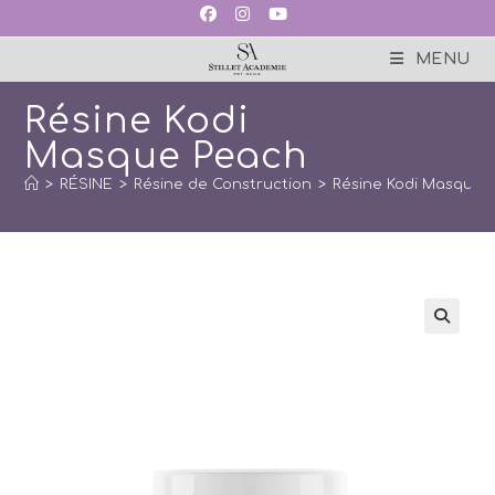
Skip
to
content
MENU
Résine Kodi
Masque Peach
>
RÉSINE
>
Résine de Construction
>
Résine Kodi Masque 