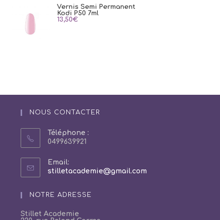
Vernis Semi Permanent
Kodi P50 7ml
13,50
€
NOUS CONTACTER
Téléphone :
0499639921
Email:
S’ouvre
stilletacademie@gmail.com
dans
votre
NOTRE ADRESSE
application
Stillet Academie